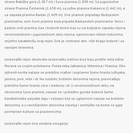
strane Babička gora (1.057 m) i Suva planina (1.809 m). Sa jugoistočne
strane Planina Čemernik (1.638 m), sa južne planina Kukavica (1.442 m), a
sa zapada planina Radan (1.409 m). Ove planine pripadaju Rodopskim
planinama, sem Suve planine koja pripada Balkanskim planinama. Venci i
padine ovih planina, kao i brdoviti tereni koji su na krajnjem zapadu rejona,
severoistočnom i jugoistočnom delu rejona, ispresecani rečnim tokovima,
reljefno karakterišu ovaj rejon. Dok je centralni deo više blago brdovit i sa
ravnijim terenima.
Leskovački rejon obuhvata Leskovačku kotlinu kroz koju protiče reka Južna
Morava sa svojim pritokama:
Pusta reka
,
Jablanica
,
Veternica
i
Vlasina
. Oko
njihovih korita nalaze se pretežno vlažne i poplavne šume hrasta lužnjaka,
jasena, jove, vrbe i dr. Na ostalim, brdskim delovima rejona, preovlađuju
pretežno šume hrasta cera i sladuna i dr. U severoistočnom delu, na
obroncima Suve planine, nalaze se i pretežno gorske bukove šume.
Karakteristike pejzaža daju i voćnjaci koji se uglavnom nalaze na brdskim
delovima, a u ravničarskim delovima naselja i zemljište na kome se gaje
povrtarske kulture sa plastenicima.
Leskovački rejon ima sledeća vinogorja: