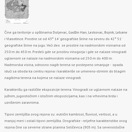
Čine ga teritorije u opštinama
Doljevac
,
Gadžin Han
,
Leskovac
,
Bojnik
,
Lebane
i
Vlasotince
. Prostire se od 43° 14' geografske širine na severu do 42° 51'
geografske širine na jugu. Veći deo se prostire na nadmorskim visinama od
250 m do 450 m. Predeli gde se prostiru vinogorja i gde se nalaze vinogradi
uglavnom se nalaze na nadmorskim visinama od 250 m do 400 m.
Nadmorska visina, odnosno nagib terena se postepeno smanjuje - opada
idući sa oboda ka centru rejona i karakteriše se umereno-strmim do blagim
nagibima terena na kojima se nalaze vinogradi.
Karakterišu ga različite ekspozicije terena. Vinogradi se uglavnom nalaze na
južnim, jugoistočnim i istočnim ekspozicijama, kao i na vrhovima brda i
uzvišenim zaravnima.
Tipovi zemljišta ovog rejona su: eutrični kambisol, fluvisol, vertisol, a u
manjoj meri i ostali tipovi zemljišta. Orografske - reljefne karakteristike ovog
rejona čine sa severne strane planina Seličevica (903 m). Sa severoistočne