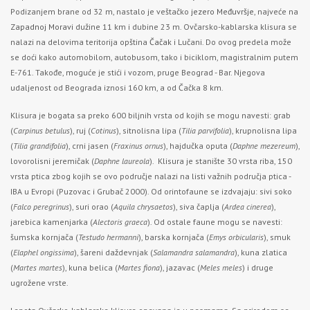
Podizanjem brane od 32 m, nastalo je veštačko
jezero Međuvršje
, najveće na
Zapadnoj Moravi
dužine 11 km i dubine 23 m. Ovčarsko-kablarska klisura se
nalazi na delovima teritorija opština
Čačak
i Lučani. Do ovog predela može
se doći kako automobilom, autobusom, tako i biciklom, magistralnim putem
E-761. Takođe, moguće je stići i vozom, pruge Beograd - Bar. Njegova
udaljenost od Beograda iznosi 160 km, a od Čačka 8 km.
Klisura je bogata sa preko 600 biljnih vrsta od kojih se mogu navesti: grab
(
Carpinus betulus
), ruj (
Cotinus
), sitnolisna lipa (
Tilia parvifolia
), krupnolisna lipa
(
Tilia grandifolia
), crni jasen (
Fraxinus ornus
), hajdučka oputa (
Daphne mezereum
),
lovorolisni jeremičak (
Daphne laureola
). Klisura je stanište 30 vrsta riba, 150
vrsta ptica zbog kojih se ovo područje nalazi na listi važnih područja ptica -
IBA u Evropi (Puzovac i Grubač 2000). Od orintofaune se izdvajaju: sivi soko
(
Falco peregrinus
), suri orao (
Aquila chrysaetos
), siva čaplja (
Ardea cinerea
),
jarebica kamenjarka (
Alectoris graeca
). Od ostale faune mogu se navesti:
šumska kornjača (
Testudo hermanni
), barska kornjača (
Emys orbicularis
), smuk
(
Elaphel ongissima
), šareni daždevnjak (
Salamandra salamandra
), kuna zlatica
(
Martes martes
), kuna belica (
Martes fiona
), jazavac (
Meles meles
) i druge
ugrožene vrste.