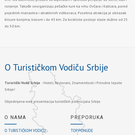
ronjenje. Takođe seorganizuju pešačke ture ka vrhu Ovčara i Kablara, pored
pojedinih manastira i atraktivnih vidikovaca. Posebna atrakcija je obilazak
klisure konjima, trasom i do 43 km. Za bicikliste postoje staze dužine od 25
do 50 km.
O Turističkom Vodiču Srbije
Turistički Vodič Srbije
- Hoteli, Restorani, Znamenitosti i Prirodne lepote
Srbije!
Objedinjena web prezentacija turističkih potencijala Srbije.
O NAMA
PREPORUKA
O TURISTIČKOM VODIČU
TOP PONUDE