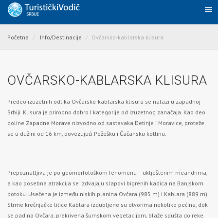
Početna
Info/Destinacije
Ovčarsko-kablarska klisura
OVČARSKO-KABLARSKA KLISURA
Predeo izuzetnih odlika Ovčarsko-kablarska klisura se nalazi u zapadnoj
Srbiji. Klisura je prirodno dobro I kategorije od izuzetnog zanačaja. Kao deo
doline
Zapadne Morave
nizvodno od sastavaka Đetinje i Moravice, proteže
se u dužini od 16 km, povezujući Požešku i Čačansku kotlinu.
Prepoznatljiva je po geomorfološkom fenomenu – uklještenim meandrima,
a kao posebna atrakcija se izdvajaju slapovi bigrenih kadica na Banjskom
potoku. Usečena je između niskih planina Ovčara (985 m) i Kablara (889 m).
Strme krečnjačke litice Kablara izdubljene su otvorima nekoliko pećina, dok
se padina Ovčara, prekrivena šumskom vegetacijom, blaže spušta do reke.