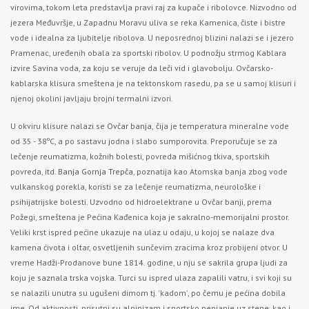
virovima, tokom leta predstavlja pravi raj za kupače i ribolovce. Nizvodno od
jezera Međuvršje, u Zapadnu Moravu uliva se reka Kamenica, čiste i bistre
vode i idealna za ljubitelje ribolova. U neposrednoj blizini nalazi se i jezero
Pramenac, uređenih obala za sportski ribolov. U podnožju strmog Kablara
izvire Savina voda, za koju se veruje da leči vid i glavobolju. Ovčarsko-
kablarska klisura smeštena je na tektonskom rasedu, pa se u samoj klisuri i
njenoj okolini javljaju brojni termalni izvori.
U okviru klisure nalazi se
Ovčar banja,
čija je temperatura mineralne vode
od 35 - 38ºC, a po sastavu jodna i slabo sumporovita. Preporučuje se za
lečenje reumatizma, kožnih bolesti, povreda mišićnog tkiva, sportskih
povreda, itd.
Banja Gornja Trepča
, poznatija kao Atomska banja zbog vode
vulkanskog porekla, koristi se za lečenje reumatizma, neurološke i
psihijatrijske bolesti. Uzvodno od hidroelektrane u Ovčar banji, prema
Požegi, smeštena je Pećina Kađenica koja je sakralno-memorijalni prostor.
Veliki krst ispred pećine ukazuje na ulaz u odaju, u kojoj se nalaze dva
kamena ćivota i oltar, osvetljenih sunčevim zracima kroz probijeni otvor. U
vreme Hadži-Prodanove bune 1814. godine, u nju se sakrila grupa ljudi za
koju je saznala trska vojska. Turci su ispred ulaza zapalili vatru, i svi koji su
se nalazili unutra su ugušeni dimom tj. 'kadom', po čemu je pećina dobila
ime. Od aktivnosti, prisutni su alpinizam i sportsko penjanje uz stene, kao i