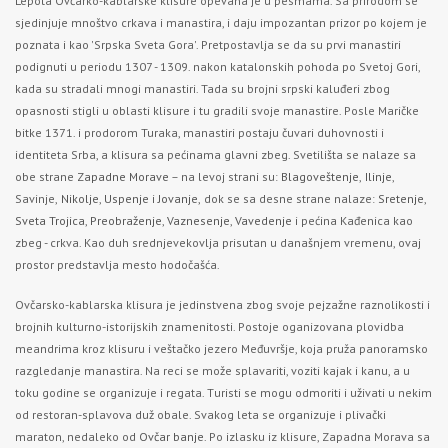
Lepota Ovčarko-kablarske klisure opevana je u pesmama. Sa prirodom se
sjedinjuje mnoštvo crkava i manastira, i daju impozantan prizor po kojem je
poznata i kao 'Srpska Sveta Gora'. Pretpostavlja se da su prvi manastiri
podignuti u periodu 1307 - 1309. nakon katalonskih pohoda po Svetoj Gori,
kada su stradali mnogi manastiri. Tada su brojni srpski kaluđeri zbog
opasnosti stigli u oblasti klisure i tu gradili svoje manastire. Posle Maričke
bitke 1371. i prodorom Turaka, manastiri postaju čuvari duhovnosti i
identiteta Srba, a klisura sa pećinama glavni zbeg. Svetilišta se nalaze sa
obe strane
Zapadne Morave
– na levoj strani su:
Blagoveštenje
,
Ilinje
,
Savinje,
Nikolje
,
Uspenje
i
Jovanje,
dok se sa desne strane nalaze:
Sretenje
,
Sveta Trojica
,
Preobraženje
,
Vaznesenje
,
Vavedenje
i pećina Kađenica kao
zbeg - crkva. Kao duh srednjevekovlja prisutan u današnjem vremenu, ovaj
prostor predstavlja mesto hodočašća.
Ovčarsko-kablarska klisura je jedinstvena zbog svoje pejzažne raznolikosti i
brojnih kulturno-istorijskih znamenitosti. Postoje oganizovana plovidba
meandrima kroz klisuru i veštačko jezero Međuvršje, koja pruža panoramsko
razgledanje manastira. Na reci se može splavariti, voziti kajak i kanu, a u
toku godine se organizuje i regata. Тuristi se mogu odmoriti i uživati u nekim
od restoran-splavova duž obale. Svakog leta se organizuje i plivački
maraton, nedaleko od
Ovčar banje
. Po izlasku iz klisure, Zapadna Morava sa