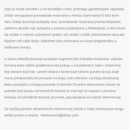
Sajt se može koristiti i u ne-turističke svrhe, pretraga ugostiteljskih objekata
Srbije omogućava pronalazak restorana u mestu stanovanja ili bilo kom
delu Srbije kroz koji putujete, kao i pronalazak restorana prema željenom
zahtevu ukoliko npr. putujete u posetu prijateljima u Makedoniji, a hteli biste
da ručate u nekom usputnom gradu i da sedite u bašti, jednostavno ukucate
ključne reči vaše želje i dobićete listu restorana sa ovom pogodnošću u
traženom mestu.
U okviru Info/Destinacija poseban segment čini Putnička medicina - rubrika
korisna kako našim građanima koji putuju u inostranstvo, tako i strancima
koji dolaze kod nas: saveti lekara o tome koje lekove poneti na put, koje
mere predostrožnosti preuzeti na kojoj vrsti odmora i na kojoj destinaciji,
kako postupiti u slučaju povrede ili bolesti. Posebni zdravstveni saveti za
putnike koji boluju od hroničnih bolesti ili one koji se nalaze u procesu
lečenja od određenih bolesti, povreda, oporavljanja od raznih intervencija.
Za slučaj potrebe zdravstvenih intervencija, turisti u Srbiji informacije mogu
dobiti putem e-maila:
infoturizam@afeja.com