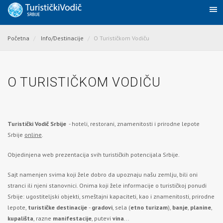
Početna
Info/Destinacije
O Turističkom Vodiču
O TURISTIČKOM VODIČU
Turistički Vodič Srbije
- hoteli, restorani, znamenitosti i prirodne lepote
Srbije
online
.
Objedinjena web prezentacija svih turističkih potencijala Srbije.
Sajt namenjen svima koji žele dobro da upoznaju našu zemlju, bili oni
stranci ili njeni stanovnici. Onima koji žele informacije o turističkoj ponudi
Srbije: ugostiteljski objekti, smeštajni kapaciteti, kao i znamenitosti, prirodne
lepote,
turističke destinacije
-
gradovi
, sela (
etno turizam
),
banje
,
planine
,
kupališta
, razne
manifestacije
, putevi
vina
...