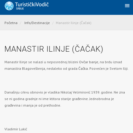
Početna
Info/Destinacije
Manastir Ilinje (Čačak)
MANASTIR ILINJE (ČAČAK)
Manastir Ilinje se nalazi u neposrednoj blizini
Ovčar banje
, na brdu iznad
manastira Blagoveštenja, nedaleko od grada
Čačka
. Posvećen je Svetom Iliji.
Današnju crkvu obnovio je vladika Nikolaj Velimirović 1939. godine. Ne zna
se ni godina gradnje ni ime ktitora starije građevine. Jednobrodna je
građevina i manja je od prethodne.
Vladimir Lukić