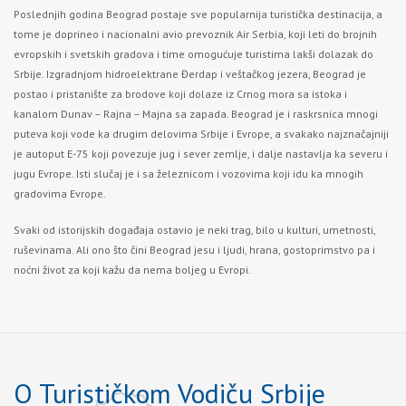
Poslednjih godina Beograd postaje sve popularnija turistička destinacija, a
tome je doprineo i nacionalni avio prevoznik Air Serbia, koji leti do brojnih
evropskih i svetskih gradova i time omogućuje turistima lakši dolazak do
Srbije. Izgradnjom hidroelektrane Đerdap i veštačkog jezera, Beograd je
postao i pristanište za brodove koji dolaze iz Crnog mora sa istoka i
kanalom Dunav – Rajna – Majna sa zapada. Beograd je i raskrsnica mnogi
puteva koji vode ka drugim delovima Srbije i Evrope, a svakako najznačajniji
je autoput E-75 koji povezuje jug i sever zemlje, i dalje nastavlja ka severu i
jugu Evrope. Isti slučaj je i sa železnicom i vozovima koji idu ka mnogih
gradovima Evrope.
Svaki od istorijskih događaja ostavio je neki trag, bilo u kulturi, umetnosti,
ruševinama. Ali ono što čini Beograd jesu i ljudi, hrana, gostoprimstvo pa i
noćni život za koji kažu da nema boljeg u Evropi.
O Turističkom Vodiču Srbije