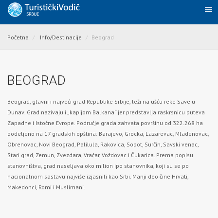
Početna
Info/Destinacije
Beograd
BEOGRAD
Beograd, glavni i najveći grad Republike Srbije, leži na ušću reke
Save
u
Dunav
. Grad nazivaju i „kapijom Balkana“ jer predstavlja raskrsnicu puteva
Zapadne i Istočne Evrope. Područje grada zahvata površinu od 322.268 ha
podeljeno na 17 gradskih opština: Barajevo, Grocka, Lazarevac, Mladenovac,
Obrenovac, Novi Beograd, Palilula, Rakovica, Sopot, Surčin, Savski venac,
Stari grad, Zemun, Zvezdara, Vračar, Voždovac i Čukarica. Prema popisu
stanovništva, grad naseljava oko milion ipo stanovnika, koji su se po
nacionalnom sastavu najviše izjasnili kao Srbi. Manji deo čine Hrvati,
Makedonci, Romi i Muslimani.