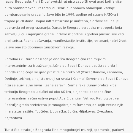
razvoj Beograda. Prvi i Drugi svetski rat nisu zaobišli ovaj grad koji je više
puta bombardovan i razaran, ali svaki put ponovo obnovljan. Zadnje
bombardovanje grada i države bilo je 1999. godine od strane NATO-a i
trajalo je 78 dana. Brojna inftrastruktura je uništena, a države se i dalje
oporavlja od ovog razaranja. Danas je Beograd evropska metropola koja
zahvaljujući ulaganjima grada i države iz godine u godinu privlači sve veći
broj turista. Razna dešavanja, manifestacije, institucije, restorani, noćni život
je sve ono što doprinosi turističkom razvoju.
Prirodno i kulturno nasleđe je ono što Beograd čini zanimljivim i
interesantnim za istraživanje. Južno od Save i Dunava uzdižu se brda i
pobrđa zbog čega se grad prostire na preko 30 (Vračar, Banovo, Kanarevo,
Dedinje, Lekino), a najistaknutiji su
Avala
i
Kosmaj
. Severno od
Save
i Dunava
nižu se aluvijalne ravni i lesne zaravni. Sama reka
Dunav
protiče kroz
teritoriju Beograda u dužini od oko 60 km, a njen tok posebno čine
interesantnim rečna ostrva poput
Ade Ciganlije
i
Velikog Ratnog ostrva
.
Područje grada prekriveno je mnogobrojnim šumama, od kojih većina njih
ima status zaštite:
Topčider
, Lipovačka,
Bojčin
,
Miljakovac
,
Zvezdara
,
Bajfordova
.
Turističke atrakcije Beograda čine mnogobrojni muzeji, spomenici, parkovi,