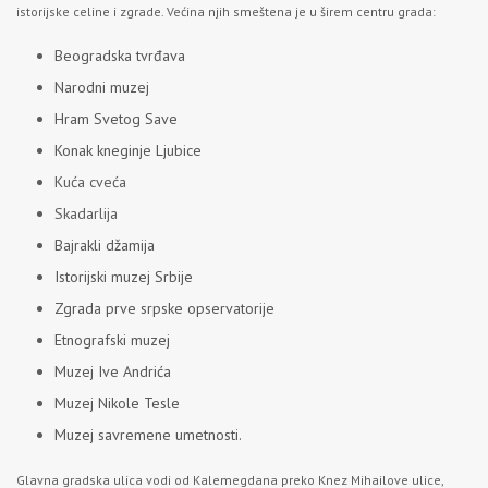
istorijske celine i zgrade. Većina njih smeštena je u širem centru grada:
Beogradska tvrđava
Narodni muzej
Hram Svetog Save
Konak kneginje Ljubice
Kuća cveća
Skadarlija
Bajrakli džamija
Istorijski muzej Srbije
Zgrada prve srpske opservatorije
Etnografski muzej
Muzej Ive Andrića
Muzej Nikole Tesle
Muzej savremene umetnosti.
Glavna gradska ulica vodi od Kalemegdana preko Knez Mihailove ulice,