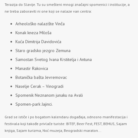
Terazija do Slavije. Tu su smešteni mnogi značajni spomenici i institucije, a
ne treba zaboraviti ni one koji se nalaze van centra:
Arheološko nalazište Vinča
Konak kneza Miloša
Kuća Dimitrija Davidovića
Staro gradsko jezgro Zemuna
Samostan Svetog Ivana Krstitelja i Antuna
Manastir Rakovica
Botanička bašta Jevremovac
Naselje Cerak – Vinogradi
Spomenik Neznanom junaku na Avali
Spomen-park Jajinci.
Grad se ističe i po bogatom kalendaru događaja, odnosno manifestacija i
festivala koji takođe privlače turiste: BITEF, Beer Fest, FEST, BEMUS, Sajam
knjiga, Sajam turizma, Noć muzeja, Beogradski maraton...