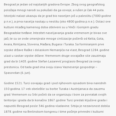
Beograd je jedan od najstarijih gradova Evrope. Zbog svog geografskog
položaja mnogi narodi su pokušali da ga osvoje, a rušen je čak 44 puta.
Istorijski nalazi ukazuju da je grad bio naseljen još u paleolitu (7000 godine
p.n.e.), a prva naselja nastaju u neolitu (oko 4800 godina p.n.e.). Ostaci ove
kulture mlađeg kamenog doba otkriveni su u
Vinči
i Gornjem gradu
Beogradske tvrđave
. Intezitet naseljavanja grada vremenom je bivao sve
jači, te su se ovde smenjivale mnoge civilizacije počevši od Kelta, Gota,
Avara, Rimljana, Slovena, Mađara, Bugara i Turaka. Sa formiranjem prve
srpske države Raške i dolaskom Nemanjića na vlast, Beograd 1284. godine
ulazi u sastav srpske države. Vremenom druge osvajačke sile zauzimaju
grad da bi 1403. godine Stefan Lazarević proglasio Beograd za svoju
prestonicu. Od tada grad ima svoju slavu Vaznesenje gospodnje –
Spasovdan (6. jun).
Godine 1521. Turci osvajaju grad i pod njihovom opsadom biva narednih
150 godina. 17. vek obeležile su borbe Turaka i Austrijanaca da zauzmu
grad. Vremenom su Srbi počeli da se organizuju i bore za povratak svojih
teritorija i grada da bi konačno 1867. godine Turci predali ključeve grada i
napustili Beograd posle 346 godina vladavine. Srbija je nezavisnost dobila
1878. godine na Berlinskom kongresu i time počinje privredni i kulturni