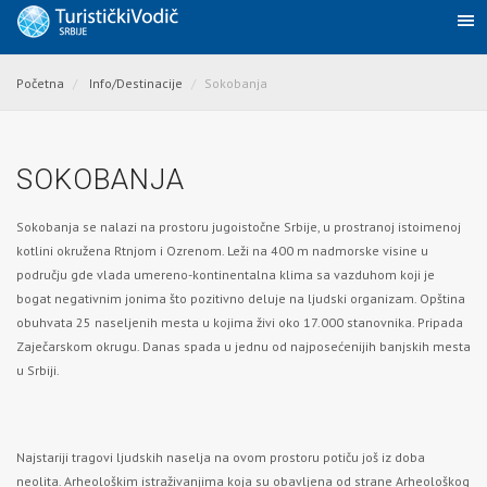
Početna
Info/Destinacije
Sokobanja
SOKOBANJA
Sokobanja se nalazi na prostoru jugoistočne Srbije, u prostranoj istoimenoj
kotlini okružena Rtnjom i Ozrenom. Leži na 400 m nadmorske visine u
području gde vlada umereno-kontinentalna klima sa vazduhom koji je
bogat negativnim jonima što pozitivno deluje na ljudski organizam. Opština
obuhvata 25 naseljenih mesta u kojima živi oko 17.000 stanovnika. Pripada
Zaječarskom okrugu. Danas spada u jednu od najposećenijih banjskih mesta
u Srbiji.
Najstariji tragovi ljudskih naselja na ovom prostoru potiču još iz doba
neolita. Arheološkim istraživanjima koja su obavljena od strane Arheološkog