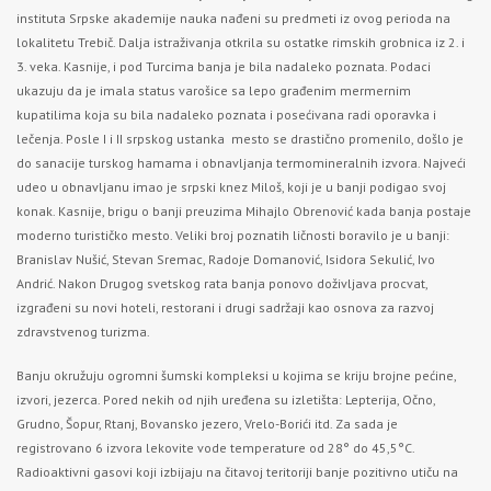
instituta Srpske akademije nauka nađeni su predmeti iz ovog perioda na
lokalitetu Trebič. Dalja istraživanja otkrila su ostatke rimskih grobnica iz 2. i
3. veka. Kasnije, i pod Turcima banja je bila nadaleko poznata. Podaci
ukazuju da je imala status varošice sa lepo građenim mermernim
kupatilima koja su bila nadaleko poznata i posećivana radi oporavka i
lečenja. Posle I i II srpskog ustanka mesto se drastično promenilo, došlo je
do sanacije turskog hamama i obnavljanja termomineralnih izvora. Najveći
udeo u obnavljanu imao je srpski knez Miloš, koji je u banji podigao svoj
konak. Kasnije, brigu o banji preuzima Mihajlo Obrenović kada banja postaje
moderno turističko mesto. Veliki broj poznatih ličnosti boravilo je u banji:
Branislav Nušić, Stevan Sremac, Radoje Domanović, Isidora Sekulić, Ivo
Andrić. Nakon Drugog svetskog rata banja ponovo doživljava procvat,
izgrađeni su novi hoteli, restorani i drugi sadržaji kao osnova za razvoj
zdravstvenog turizma.
Banju okružuju ogromni šumski kompleksi u kojima se kriju brojne pećine,
izvori, jezerca. Pored nekih od njih uređena su izletišta: Lepterija, Očno,
Grudno, Šopur, Rtanj, Bovansko jezero, Vrelo-Borići itd. Za sada je
registrovano 6 izvora lekovite vode temperature od 28° do 45,5°C.
Radioaktivni gasovi koji izbijaju na čitavoj teritoriji banje pozitivno utiču na