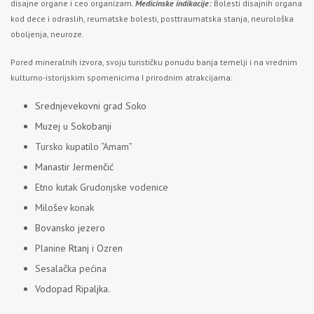
disajne organe i ceo organizam.
Medicinske indikacije:
Bolesti disajnih organa
kod dece i odraslih, reumatske bolesti, posttraumatska stanja, neurološka
oboljenja, neuroze.
Pored mineralnih izvora, svoju turističku ponudu banja temelji i na vrednim
kulturno-istorijskim spomenicima I prirodnim atrakcijama:
Srednjevekovni grad Soko
Muzej u Sokobanji
Tursko kupatilo “Amam”
Manastir Jermenčić
Etno kutak Grudonjske vodenice
Milošev konak
Bovansko jezero
Planine
Rtanj
i
Ozren
Sesalačka pećina
Vodopad Ripaljka.