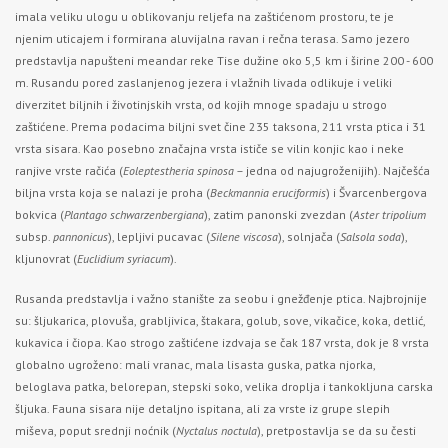
imala veliku ulogu u oblikovanju reljefa na zaštićenom prostoru, te je
njenim uticajem i formirana aluvijalna ravan i rečna terasa. Samo jezero
predstavlja napušteni meandar reke Tise dužine oko 5,5 km i širine 200 - 600
m. Rusandu pored zaslanjenog jezera i vlažnih livada odlikuje i veliki
diverzitet biljnih i životinjskih vrsta, od kojih mnoge spadaju u strogo
zaštićene. Prema podacima biljni svet čine 235 taksona, 211 vrsta ptica i 31
vrsta sisara. Kao posebno značajna vrsta ističe se vilin konjic kao i neke
ranjive vrste račića (
Eoleptestheria spinosa
– jedna od najugroženijih). Najčešća
biljna vrsta koja se nalazi je proha (
Beckmannia eruciformis
) i Švarcenbergova
bokvica (
Plantago schwarzenbergiana
), zatim panonski zvezdan (
Aster tripolium
subsp.
pannonicus
), lepljivi pucavac (
Silene viscosa
), solnjača (
Salsola soda
),
kljunovrat (
Euclidium syriacum
).
Rusanda predstavlja i važno stanište za seobu i gnežđenje ptica. Najbrojnije
su: šljukarica, plovuša, grabljivica, štakara, golub, sove, vikačice, koka, detlić,
kukavica i čiopa. Kao strogo zaštićene izdvaja se čak 187 vrsta, dok je 8 vrsta
globalno ugroženo: mali vranac, mala lisasta guska, patka njorka,
beloglava patka, belorepan, stepski soko, velika droplja i tankokljuna carska
šljuka. Fauna sisara nije detaljno ispitana, ali za vrste iz grupe slepih
miševa, poput srednji noćnik (
Nyctalus noctula
), pretpostavlja se da su česti