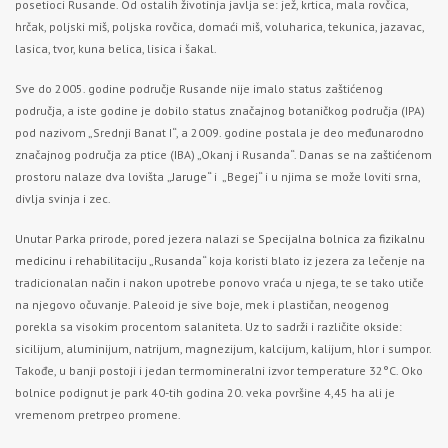
posetioci Rusande. Od ostalih životinja javlja se: jež, krtica, mala rovčica,
hrčak, poljski miš, poljska rovčica, domaći miš, voluharica, tekunica, jazavac,
lasica, tvor, kuna belica, lisica i šakal.
Sve do 2005. godine područje Rusande nije imalo status zaštićenog
područja, a iste godine je dobilo status značajnog botaničkog područja (IPA)
pod nazivom „Srednji Banat I“, a 2009. godine postala je deo međunarodno
značajnog područja za ptice (IBA) „Okanj i Rusanda“. Danas se na zaštićenom
prostoru nalaze dva lovišta
„Jaruge“
i „Begej“ i u njima se može loviti srna,
divlja svinja i zec.
Unutar Parka prirode, pored jezera nalazi se
Specijalna bolnica za fizikalnu
medicinu i rehabilitaciju „Rusanda
“ koja koristi blato iz jezera za lečenje na
tradicionalan način i nakon upotrebe ponovo vraća u njega, te se tako utiče
na njegovo očuvanje. Paleoid je sive boje, mek i plastičan, neogenog
porekla sa visokim procentom salaniteta. Uz to sadrži i različite okside:
sicilijum, aluminijum, natrijum, magnezijum, kalcijum, kalijum, hlor i sumpor.
Takođe, u banji postoji i jedan termomineralni izvor temperature 32°C. Oko
bolnice podignut je park 40-tih godina 20. veka površine 4,45 ha ali je
vremenom pretrpeo promene.