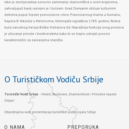
Iako je zemljoradnja osnovno zanimanje stanovništva u ovim krajevima,
zahvaljujući banji razvijen je i turizam.
Grad Zrenjanin
obiluje kulturnim
dobrima poput Srpske pravoslavne crkve, Pravoslavnog hrama u Kumanu,
Kapela B. Nikolića u Melencima, Vetrenjača izgrađena 1789. godine, Rodna
kuća narodnog heroja Boška Vrebalova itd. Najvažnija funkcija ovog prostora
je očuvanje prirode i biodiverziteta kako bi se trajno odvijali procesi
karakteristični za zaslanjena staništa.
O Turističkom Vodiču Srbije
Turistički Vodič Srbije
- Hoteli, Restorani, Znamenitosti i Prirodne lepote
Srbije!
Objedinjena web prezentacija turističkih potencijala Srbije.
O NAMA
PREPORUKA