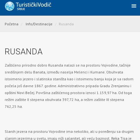
Početna
Info/Destinacije
Rusanda
RUSANDA
Zaštićeno prirodno dobro Rusanda nalazi se na prostoru Vojvodine, tačnije
središnjem delu Banata, između naselja Melenci i Kumane. Obuhvata
istoimeno jezero i slatinska staništa kao i istoimenu banju koja je sa radom
počela još davne 1867. godine. Administrativno pripada
Gradu Zrenjaninu
i
opštini Novi Beče
j. Površina zaštićenog prostora iznosi 1.159,97 ha. Od toga
režim zaštite II stepena obuhvata 397,72 ha, a režim zaštite III stepena
762,25 ha.
Slanih jezera na prostoru Vojvodine ima nekoliko, ali u poređenju sa drugim
slanim jezerima u svetu, imaju niži salanitet, ali veću baznost.
Reka Tisa
je