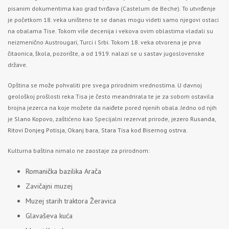
pisanim dokumentima kao grad tvrđava (Castelum de Beche). To utvrđenje
je početkom 18. veka uništeno te se danas mogu videti samo njegovi ostaci
na obalama Tise. Tokom više decenija i vekova ovim oblastima vladali su
neizmenično Austrougari, Turci i Srbi. Tokom 18. veka otvorena je prva
čitaonica, škola, pozorište, a od 1919. nalazi se u sastav jugoslovenske
države.
Opština se može pohvaliti pre svega prirodnim vrednostima. U davnoj
geološkoj prošlosti reka Tisa je često meandrirala te je za sobom ostavila
brojna jezerca na koje možete da naiđete pored njenih obala. Jedno od njih
je
Slano Kopovo
, zaštićeno kao Specijalni rezervat prirode,
jezero Rusanda
,
Ritovi Donjeg Potisja
,
Okanj bara
,
Stara Tisa kod Bisernog ostrva
.
Kulturna baština nimalo ne zaostaje za prirodnom:
Romanička bazilika Arača
Zavičajni muzej
Muzej starih traktora Žeravica
Glavaševa kuća