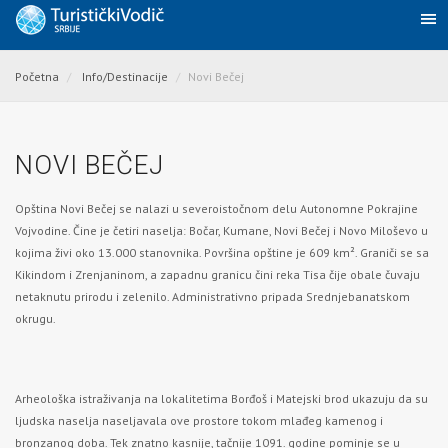
Početna
Info/Destinacije
Novi Bečej
NOVI BEČEJ
Opština Novi Bečej se nalazi u severoistočnom delu Autonomne Pokrajine
Vojvodine. Čine je četiri naselja: Bočar, Kumane, Novi Bečej i Novo Miloševo u
kojima živi oko 13.000 stanovnika. Površina opštine je 609 km². Graniči se sa
Kikindom i Zrenjaninom, a zapadnu granicu čini reka Tisa čije obale čuvaju
netaknutu prirodu i zelenilo. Administrativno pripada Srednjebanatskom
okrugu.
Arheološka istraživanja na lokalitetima Borđoš i Matejski brod ukazuju da su
ljudska naselja naseljavala ove prostore tokom mlađeg kamenog i
bronzanog doba. Tek znatno kasnije, tačnije 1091. godine pominje se u