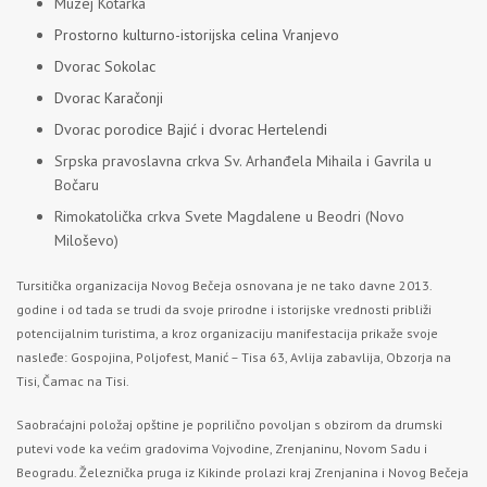
Muzej Kotarka
Prostorno kulturno-istorijska celina Vranjevo
Dvorac Sokolac
Dvorac Karačonji
Dvorac porodice Bajić i dvorac Hertelendi
Srpska pravoslavna crkva Sv. Arhanđela Mihaila i Gavrila u
Bočaru
Rimokatolička crkva Svete Magdalene u Beodri (Novo
Miloševo)
Tursitička organizacija Novog Bečeja osnovana je ne tako davne 2013.
godine i od tada se trudi da svoje prirodne i istorijske vrednosti približi
potencijalnim turistima, a kroz organizaciju manifestacija prikaže svoje
nasleđe: Gospojina, Poljofest, Manić – Tisa 63, Avlija zabavlija, Obzorja na
Tisi, Čamac na Tisi.
Saobraćajni položaj opštine je poprilično povoljan s obzirom da drumski
putevi vode ka većim gradovima Vojvodine, Zrenjaninu, Novom Sadu i
Beogradu. Železnička pruga iz Kikinde prolazi kraj Zrenjanina i Novog Bečeja