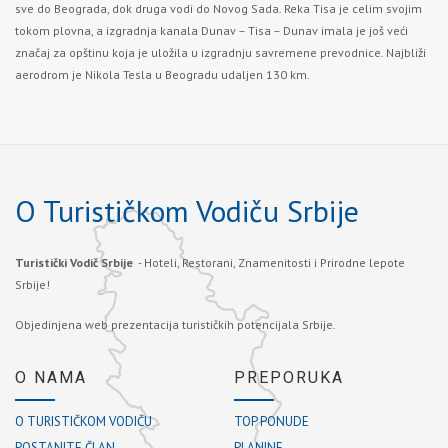
sve do Beograda, dok druga vodi do Novog Sada. Reka Tisa je celim svojim
tokom plovna, a izgradnja kanala Dunav – Tisa – Dunav imala je još veći
značaj za opštinu koja je uložila u izgradnju savremene prevodnice. Najbliži
aerodrom je Nikola Tesla u Beogradu udaljen 130 km.
O Turističkom Vodiču Srbije
Turistički Vodič Srbije
- Hoteli, Restorani, Znamenitosti i Prirodne lepote
Srbije!
Objedinjena web prezentacija turističkih potencijala Srbije.
O NAMA
PREPORUKA
O TURISTIČKOM VODIČU
TOP PONUDE
POSTANITE ČLAN
PLANINE