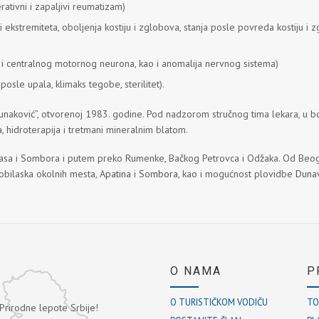
tivni i zapaljivi reumatizam)
kstremiteta, oboljenja kostiju i zglobova, stanja posle povreda kostiju i z
 i centralnog motornog neurona, kao i anomalija nervnog sistema)
posle upala, klimaks tegobe, sterilitet).
 “Junaković”, otvorenoj 1983. godine. Pod nadzorom stručnog tima lekara, u b
ja, hidroterapija i tretmani mineralnim blatom.
asa i Sombora i putem preko Rumenke, Bačkog Petrovca i Odžaka. Od Beo
obilaska okolnih mesta,
Apatina
i
Sombora
, kao i mogućnost plovidbe
Duna
O NAMA
P
O TURISTIČKOM VODIČU
TO
 Prirodne lepote Srbije!