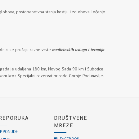
globova, postoperativna stanja kostiju i zglobova, lečenje
olnici se pružaju razne vrste
medicinskih usluga i terapija
:
grada je udaljena 180 km, Novog Sada 90 km i Subotice
vom
kroz
Specijalni rezervat prirode Gornje Podunavlj
e.
REPORUKA
DRUŠTVENE
MREŽE
P PONUDE