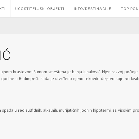
KTI
UGOSTITELJSKI OBJEKTI
INFO/DESTINACIJE
TOP PO
IĆ
ujnom hrastovom šumom smeštena je banja Junaković. Njen razvoj počinje tek
godine u Budimpešti kada je utvrđeno njeno lekovito dejstvo koje po kval
 spada u red sulfidnih, alkalnih, murijatičnih jodnih hipotermi, sa visokim 