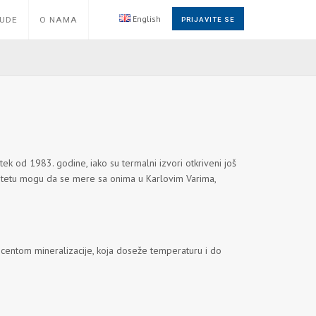
English
NUDE
O NAMA
PRIJAVITE SE
 od 1983. godine, iako su termalni izvori otkriveni još
itetu mogu da se mere sa onima u Karlovim Varima,
procentom mineralizacije, koja doseže temperaturu i do