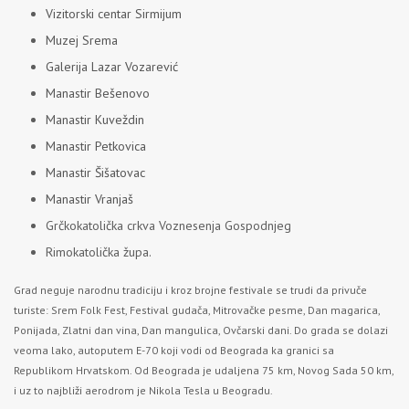
Vizitorski centar Sirmijum
Muzej Srema
Galerija Lazar Vozarević
Manastir Bešenovo
Manastir Kuveždin
Manastir Petkovica
Manastir Šišatovac
Manastir Vranjaš
Grčkokatolička crkva Voznesenja Gospodnjeg
Rimokatolička župa.
Grad neguje narodnu tradiciju i kroz brojne festivale se trudi da privuče
turiste: Srem Folk Fest, Festival gudača, Mitrovačke pesme, Dan magarica,
Ponijada, Zlatni dan vina, Dan mangulica, Ovčarski dani. Do grada se dolazi
veoma lako, autoputem E-70 koji vodi od Beograda ka granici sa
Republikom Hrvatskom. Od Beograda je udaljena 75 km, Novog Sada 50 km,
i uz to najbliži aerodrom je Nikola Tesla u Beogradu.