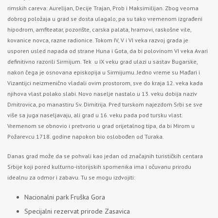
rimskih careva: Aurelijan, Decije Trajan, Prob i Maksimilijan. Zbog veoma
dobrog položaja u grad se dosta ulagalo, pa su tako vremenom izgrađeni
hipodrom, amfiteatar, pozorište, carska palata, hramovi, raskošne vile,
kovanice novca, razne radionice. Tokom IV, V i VI veka razvoj grada je
usporen usled napada od strane Huna i Gota, da bi polovinom VI veka Avari
definitivno razorili Sirmijum. Tek u IX veku grad ulazi u sastav Bugarske,
nakon čega je osnovana episkopija u Sirmijumu. Jedno vreme su Mađari i
Vizantijci neizmenično vladali ovim prostorom, sve do kraja 12. veka kada
njihova vlast polako slabi. Novo naselje nastalo u 13. veku dobija naziv
Dmitrovica, po manastiru Sv. Dimitrija. Pred turskom najezdom Srbi se sve
više sa juga naseljavaju, ali grad u 16. veku pada pod tursku vlast.
Vremenom se obnovio i pretvorio u grad orijetalnog tipa, da bi Mirom u
Požarevcu 1718. godine napokon bio oslobođen od Turaka.
Danas grad može da se pohvali kao jedan od značajnih turističkih centara
Srbije koji pored kulturno-istorijskih spomenika ima i očuvanu prirodu
idealnu za odmor i zabavu. Tu se mogu izdvojiti:
Nacionalni park Fruška Gora
Specijalni rezervat prirode Zasavica