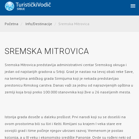
Početna
Info/Destinacije
Sremska Mitrovica
SREMSKA MITROVICA
Sremska Mitrovica predstavlja administrativni centar Sremskog okruga i
jedan od najstarijih gradova u Srbiji. Grad je nastao na levoj obali
reke Save
,
na temeljima antičkog grada Sirmijuma koji je nekada predstavljao
prestonicu Rimskog carstva. Danas važi za jednu od najrazvijenijih opština u
zemlji koja broji preko 100.000 stanovnika koji žive u 26 naseljenih mesta.
Istorija grada doseže u daleku prošlost. Prvi narodi koji su se doselili na
ovom prostorima bili su Iliri i Kelti. Rimljani su krajem I veka stare ere
osvojili grad i time počinje njegov ubrzani razvoj. Vremenom je postao
kolonija, a u III veku i ekonomsko središte Panonije. Ovde su rođeni neki od