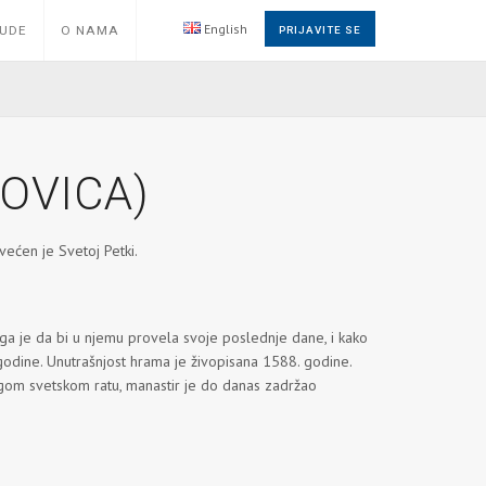
English
NUDE
O NAMA
PRIJAVITE SE
OVICA)
svećen je Svetoj Petki.
ga je da bi u njemu provela svoje poslednje dane, i kako
godine. Unutrašnjost hrama je živopisana 1588. godine.
ugom svetskom ratu, manastir je do danas zadržao