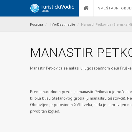
SMEŠTAJNI OBJE
Početna
Info/Destinacije
Manastir Petkovica (Sremska Mi
MANASTIR PETKO
Manastir Petkovica se nalazi u jugozapadnom delu
Fruške
Prema narodnom predanju manastir Petkovicu je početkom X
bi bila blizu Stefanovog groba (u manastiru Šišatovcu). N
Obnovljen je polovinom XVIII veka, kada je napravljen nov
prvobitan izgled.