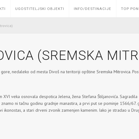
KTI
UGOSTITELJSKI OBJEKTI
INFO/DESTINACIJE
TOP PO
trovica)
VICA (SREMSKA MITR
 gore
, nedaleko od mesta Divoš na teritoriji opštine
Sremska Mitrovica
. Po
VI veka osnovala despotica Jelena, žena Stefana Štiljanovića. Sagradila 
e znamo ni tačnu godinu gradnje manastira, a prvi put se pominje 1566/67. 
i ikonostas,
a stari drveni zvonik zamenjen kamenim. Iako je stradao u Dr