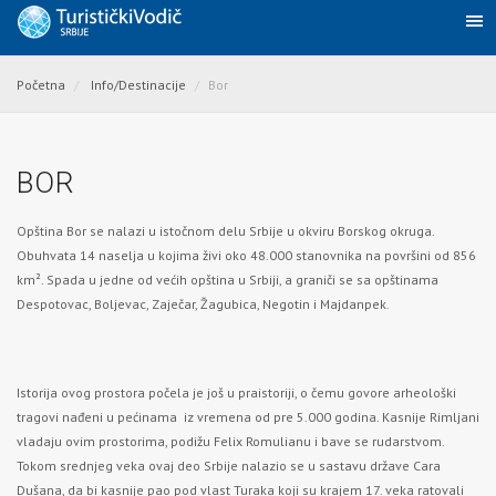
Početna
Info/Destinacije
Bor
BOR
Opština Bor se nalazi u istočnom delu Srbije u okviru Borskog okruga.
Obuhvata 14 naselja u kojima živi oko 48.000 stanovnika na površini od 856
km². Spada u jedne od većih opština u Srbiji, a graniči se sa opštinama
Despotovac, Boljevac, Zaječar, Žagubica, Negotin i Majdanpek.
Istorija ovog prostora počela je još u praistoriji, o čemu govore arheološki
tragovi nađeni u pećinama iz vremena od pre 5.000 godina. Kasnije Rimljani
vladaju ovim prostorima, podižu Felix Romulianu i bave se rudarstvom.
Tokom srednjeg veka ovaj deo Srbije nalazio se u sastavu države Cara
Dušana, da bi kasnije pao pod vlast Turaka koji su krajem 17. veka ratovali