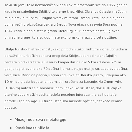
sa Austrijom i tako neizmenično vladali ovim prostorom sve do 1833. godine
kada je prisajedinjen Srbiji. U to vreme knez Miloš Obrenović vlada, međutim
mir je prekinut Prvim i Drugim svetskim ratom. Između rata Bor je bio jedan
od najvećih proizvođača bakra u Evropi. Nova etapa u razvoju Bora počinje
1947. kada je dobio status grada. Metalurgija i rudarstvo postaju glavne
privredne grane koje su doprinele ekonomskom razvoju cele opštine.
Obilje turističkih atraktivnosti, kako prirodnih tako i kulturnih, čine Bor jednim
od važnijih turističkih centara ovog dela Srbije. Jedan od najznačajnijih
centara biodiverziteta je
Lazarev kanjon
dužine oko 5 km i dubine 375 m
gde je registrovano oko 70 pećina i jama, a najpoznatije su:
Lazareva pećina,
Vernjikica,
Mandina pećina,
Pećina kod Sove
itd.
Borsko jezero,
udaljeno oko
10 km od grada, bogato je ribom, ali i uređeno za kupanje. Na
Crnom vrhu
(1.043 m) nalazi se planinarski dom i nekoliko ski staza, dok su
Kučajske
planine
zbog kraških oblika reljefa posebno interesantne za ljubitelje
prirode i speleologe. Kulturno-istorijsko nasleđe opštine je takođe veoma
bogato:
Muzej rudarstva i metalurgije
Konak kneza Miloša