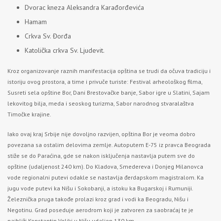
Dvorac kneza Aleksandra Karađorđevića
Hamam
Crkva Sv. Đorđa
Katolička crkva Sv. Ljudevit.
Kroz organizovanje raznih manifestacija opština se trudi da očuva tradiciju i
istoriju ovog prostora, a time i privuče turiste: Festival arheološkog filma,
Susreti sela opštine Bor, Dani Brestovačke banje, Sabor igre u Slatini, Sajam
lekovitog bilja, meda i seoskog turizma, Sabor narodnog stvaralaštva
Timočke krajine.
Iako ovaj kraj Srbije nije dovoljno razvijen, opština Bor je veoma dobro
povezana sa ostalim delovima zemlje. Autoputem E-75 iz pravca Beograda
stiže se do Paraćina, gde se nakon isključenja nastavlja putem sve do
opštine (udaljenost 240 km). Do Kladova, Smedereva i Donjeg Milanovca
vode regionalni putevi odakle se nastavlja đerdapskom magistralom. Ka
jugu vode putevi ka Nišu i Sokobanji, a istoku ka Bugarskoj i Rumuniji.
Železnička pruga takođe prolazi kroz grad i vodi ka Beogradu, Nišu i
Negotinu. Grad poseduje aerodrom koji je zatvoren za saobraćaj te je
najbliži Konstantin Veliki u Nišu udaljen 130 km.