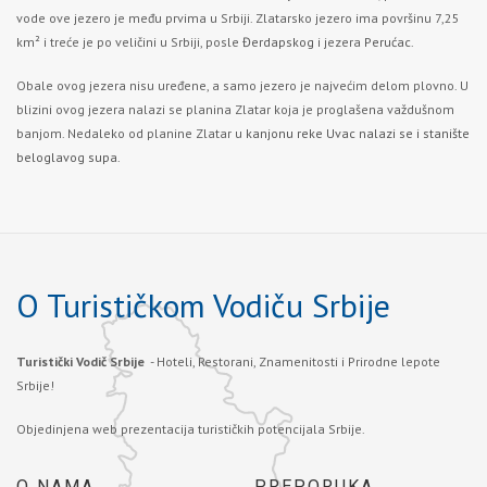
vode ove jezero je među prvima u Srbiji. Zlatarsko jezero ima površinu 7,25
km² i treće je po veličini u Srbiji, posle
Đerdapskog
i jezera
Perućac.
Obale ovog jezera nisu uređene, a samo jezero je najvećim delom plovno. U
blizini ovog jezera nalazi se planina Zlatar koja je proglašena važdušnom
banjom. Nedaleko od planine Zlatar u
kanjonu reke Uvac nalazi se i stanište
beloglavog supa.
O Turističkom Vodiču Srbije
Turistički Vodič Srbije
- Hoteli, Restorani, Znamenitosti i Prirodne lepote
Srbije!
Objedinjena web prezentacija turističkih potencijala Srbije.
O NAMA
PREPORUKA