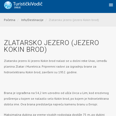
Početna
Info/Destinacije
Zlatarsko jezero (jezero Kokin brod)
ZLATARSKO JEZERO (JEZERO
KOKIN BROD)
Zlatarsko jezero ili jezero Kokin brod nalazi se u dolini r
eke Uvac
, između
planina
Zlatar
i Muretnica. Pripremni radovi za izgradnju brane za
hidroelektranu Kokin brod, završeni su 1952. godine.
Brana je izgrađena na 54,2 km uzvodno od ušća Uvca u
Lim
, kod erozivnog
proširenja u kojem se nalazilo selo Kokin brod, po kojem je hidroelektrana
dobila ime. Ova brana predstavlja najveću kamenu branu u Evropi.
Maksimalna dubina za vreme visokih vodostaja dostiže 75 m, po dubini