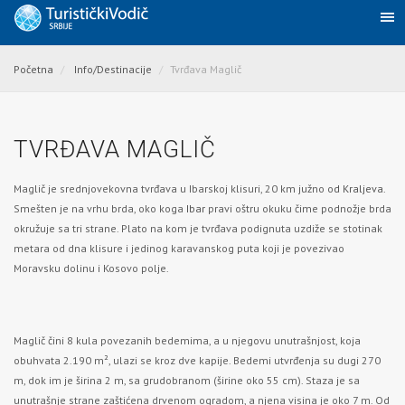
Početna
Info/Destinacije
Tvrđava Maglič
TVRĐAVA MAGLIČ
Maglič je srednjovekovna tvrđava u Ibarskoj klisuri, 20 km južno o
d Kraljeva.
Smešten je na vrhu brda, oko koga
Ibar
pravi oštru okuku čime podnožje brda
okružuje sa tri strane. Plato na kom je tvrđava podignuta uzdiže se stotinak
metara od dna klisure i jedinog karavanskog puta koji je povezivao
Moravsku dolinu i Kosovo polje.
Maglič čini 8 kula povezanih bedemima, a u njegovu unutrašnjost, koja
obuhvata 2.190 m², ulazi se kroz dve kapije. Bedemi utvrđenja su dugi 270
m, dok im je širina 2 m, sa grudobranom (širine oko 55 cm). Staza je sa
unutrašnje strane zaštićena drvenom ogradom, a njena visina je oko 7 m. Od