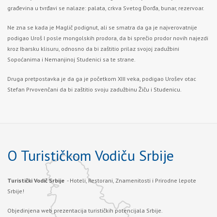
građevina u tvrđavi se nalaze: palata, crkva Svetog Đorđa, bunar, rezervoar.
Ne zna se kada je Maglič podignut, ali se smatra da ga je najverovatnije
podigao Uroš I posle mongolskih prodora, da bi sprečio prodor novih najezdi
kroz Ibarsku klisuru, odnosno da bi zaštitio prilaz svojoj zadužbini
Sopoćanima i Nemanjinoj Studenici sa te strane.
Druga pretpostavka je da ga je početkom XIII veka, podigao Urošev otac
Stefan Prvovenčani da bi zaštitio svoju zadužbin
u Žiču
i
Studenicu.
O Turističkom Vodiču Srbije
Turistički Vodič Srbije
- Hoteli, Restorani, Znamenitosti i Prirodne lepote
Srbije!
Objedinjena web prezentacija turističkih potencijala Srbije.