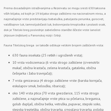
Prema dosadašnjim istraživanjima u Rezervatu se mogu sresti 630 taksona
viših biljaka, od kojih je 19 biljaka strogo zaštićeno na nacionalnom nivou, a
najznačajnije vrste predstavljaju babaluška, patuljasta perunika, gorocvet,
valdštajnov luk, tamnoljubičasti luk, bobovnjasta trnoplodka i prutasti osak,
dok je Titelski breg poslednje zabeleženo stanište iščezle vrste lanolist
(
Alyssum linifolium
) u Panonskoj niziji i Srbiji.
Fauna Titelskog brega se takođe odlikuje velikim brojem zaštićenih vrsta:
630 fauna insekata (25 retkih i ugroženih vrsta);
10 vrsta vodozemaca (6 vrsta strogo zaštićene (crvenotrbi
mukač, obična krastača, zelena krastača, gatalinka, obična
češnjarka i žaba travnjača));
7 vrsta gmizavaca (4 strogo zaštićene vrste (barska kornjača,
eskulapov smuk, belouška, ribarica));
oko 140 vrsta ptica (70 vrsta gnezdarice, 115 vrsta strogo
zaštićene, a najznačajnije vrste ptica su pčelarica, bregunica,
golub dupljaš, obična belka, vetruška, pupavac, stepski soko,
stepska trepteljka, obična travarka, crnoglava travarka, poljska