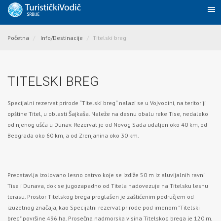
Početna
Info/Destinacije
Titelski breg
TITELSKI BREG
Specijalni rezervat prirode “Titelski breg“ nalazi se u Vojvodini, na teritoriji
opštine
Titel
, u oblasti Šajkaša. Naleže na desnu obalu reke
Tise
, nedaleko
od njenog ušća u
Dunav.
Rezervat je od Novog Sada udaljen oko 40 km, od
Beograda oko 60 km, a od Zrenjanina oko 30 km.
Predstavlja izolovano lesno ostrvo koje se izdiže 50 m iz aluvijalnih ravni
Tise
i
Dunava
, dok se jugozapadno od Titela nadovezuje na Titelsku lesnu
terasu. Prostor Titelskog brega proglašen je zaštićenim područjem od
izuzetnog značaja, kao Specijalni rezervat prirode pod imenom "Titelski
breg" površine 496 ha. Prosečna nadmorska visina Titelskog brega je 120 m,