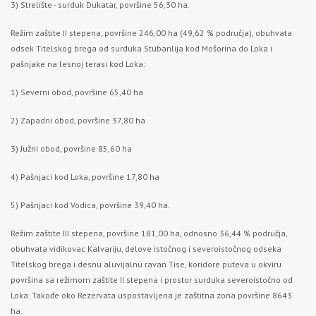
3) Strelište - surduk Dukatar, površine 56,30 ha.
Režim zaštite II stepena, površine 246,00 ha (49,62 % područja), obuhvata
odsek Titelskog brega od surduka Stubanlija kod Mošorina do Loka i
pašnjake na lesnoj terasi kod Loka:
1) Severni obod, površine 65,40 ha
2) Zapadni obod, površine 37,80 ha
3) Južni obod, površine 85,60 ha
4) Pašnjaci kod Loka, površine 17,80 ha
5) Pašnjaci kod Vodica, površine 39,40 ha.
Režim zaštite III stepena, površine 181,00 ha, odnosno 36,44 % područja,
obuhvata vidikovac Kalvariju, delove istočnog i severoistočnog odseka
Titelskog brega i desnu aluvijalnu ravan Tise, koridore puteva u okviru
površina sa režimom zaštite II stepena i prostor surduka severoistočno od
Loka. Takođe oko Rezervata uspostavljena je zaštitna zona površine 8643
ha.