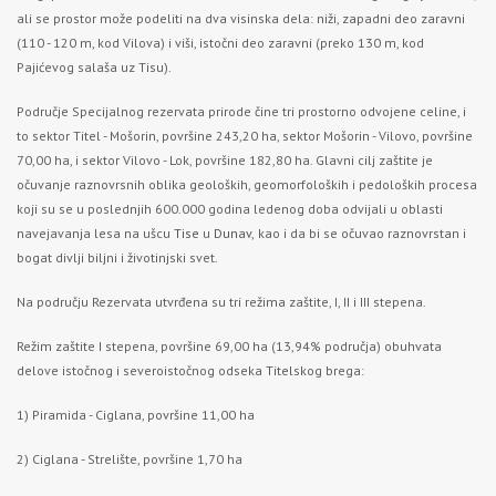
ali se prostor može podeliti na dva visinska dela: niži, zapadni deo zaravni
(110 - 120 m, kod Vilova) i viši, istočni deo zaravni (preko 130 m, kod
Pajićevog salaša uz Tisu).
Područje Specijalnog rezervata prirode čine tri prostorno odvojene celine, i
to sektor Titel - Mošorin, površine 243,20 ha, sektor Mošorin - Vilovo, površine
70,00 ha, i sektor Vilovo - Lok, površine 182,80 ha. Glavni cilj zaštite je
očuvanje raznovrsnih oblika geoloških, geomorfoloških i pedoloških procesa
koji su se u poslednjih 600.000 godina ledenog doba odvijali u oblasti
navejavanja lesa na ušcu
Tise
u
Dunav,
kao i da bi se očuvao raznovrstan i
bogat divlji biljni i životinjski svet.
Na području Rezervata utvrđena su tri režima zaštite, I, II i III stepena.
Režim zaštite I stepena, površine 69,00 ha (13,94% područja) obuhvata
delove istočnog i severoistočnog odseka Titelskog brega:
1) Piramida - Ciglana, površine 11,00 ha
2) Ciglana - Strelište, površine 1,70 ha