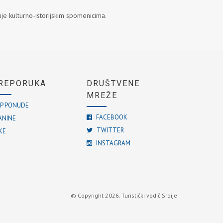
uje kulturno-istorijskim spomenicima.
REPORUKA
DRUŠTVENE
MREŽE
P PONUDE
FACEBOOK
ANINE
TWITTER
KE
INSTAGRAM
© Copyright 2026. Turistički vodič Srbije