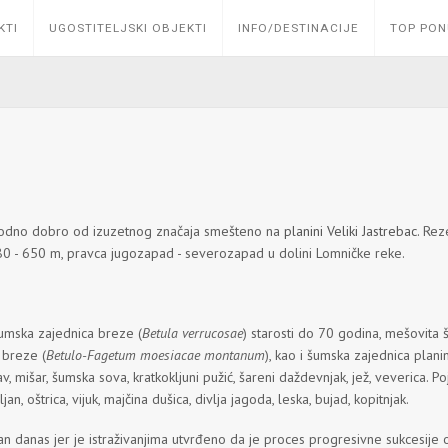
KTI
UGOSTITELJSKI OBJEKTI
INFO/DESTINACIJE
TOP PO
rirodno dobro od izuzetnog značaja smešteno na
planini Veliki Jastrebac.
Rez
 580 - 650 m, pravca jugozapad - severozapad u dolini Lomničke reke.
šumska zajednica breze (
Betula verrucosae
) starosti do 70 godina, mešovita 
 breze (
Betulo-Fagetum moesiacae montanum
), kao i šumska zajednica plani
rav, mišar, šumska sova, kratkokljuni pužić, šareni daždevnjak, jež, veverica.
an, oštrica, vijuk, majčina dušica, divlja jagoda, leska, bujad, kopitnjak.
 dan danas jer je istraživanjima utvrđeno da je proces progresivne sukcesij