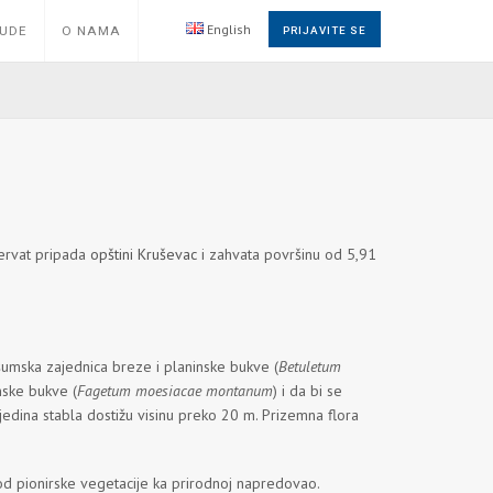
English
NUDE
O NAMA
PRIJAVITE SE
ervat pripada
opštini Kruševac
i zahvata površinu od 5,91
šumska zajednica breze i planinske bukve (
Betuletum
nske bukve (
Fagetum moesiacae montanum
) i da bi se
 Pojedina stabla dostižu visinu preko 20 m. Prizemna flora
e od pionirske vegetacije ka prirodnoj napredovao.