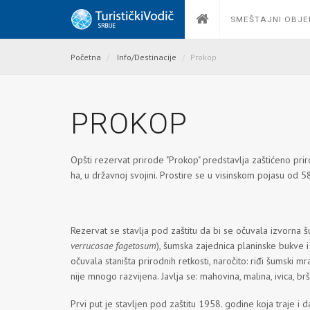
SMEŠTAJNI OBJE
Početna
Info/Destinacije
Prokop
PROKOP
Opšti rezervat prirode "Prokop" predstavlja zaštićeno p
ha, u državnoj svojini. Prostire se u visinskom pojasu od
Rezervat se stavlja pod zaštitu da bi se očuvala izvorna 
verrucosae fagetosum
), šumska zajednica planinske bukve i
očuvala staništa prirodnih retkosti, naročito: riđi šumski m
nije mnogo razvijena. Javlja se: mahovina, malina, ivica, bršlj
Prvi put je stavljen pod zaštitu 1958. godine koja traje i