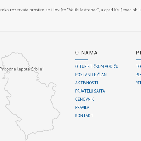
Preko rezervata prostire se i
lovište “Veliki Jastrebac”
, a
grad Kruševac
obil
O NAMA
P
O TURISTIČKOM VODIČU
TO
 Prirodne lepote Srbije!
POSTANITE ČLAN
PL
.
AKTIVNOSTI
RE
PRIJATELJI SAJTA
CENOVNIK
PRAVILA
KONTAKT