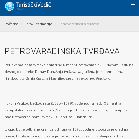
Početna
Info/Destinacije
Petrovaradinska tvrđava
PETROVARADINSKA TVRĐAVA
Petrovaradinska tvrđava nalazi se u mestu Petrovaradinu, u
Novom Sadu
na
desnoj obali
reke Dunav.
Današnja tvrđava sagrađena je na temeljima
rimskog utvrđenja
Cusuma
i kasnijeg srednjevekovnog
Petricona
.
Tokom Velikog bečkog rata (1683 - 1699), vođenog između Osmanlija i
evropskih država udruženih u „Svetu ligu“, turska vojska je izgubila upravu
nad Petrovaradinom i tvrđavu su preuzeli Habzburzi.
U cilju bolje odbrane granice od Turaka 1692. godine otpočela je gradnja
novog fortifikacionog objekta po sistemu francuskih utvrđenja markiza