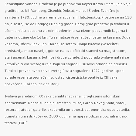
Sebastijana Vobana. Građena je po planovima Kajzersferda i Marsilija a vojni
graditelji su bili Vamberg, Gisenbir, Doksat, Manet i Šreder. Zvanično je
završena 1780. godine u vreme cara Josifa II Habzburškog. Prostire se na 110
ha, a sastoji se od Gornjeg i Donjeg grada. Gornji grad predstavlja tvrđavu u
užem smislu, opasanu viskoim bedemima, sa nizom podzemnih laguma i
galerija dužine oko 16 km. Tu se nalaze Arsenal, Jednostavna kasarna, Duga
kasarna, Oficirski paviljon i Toranj sa satom. Donja tvrđava (Vaserštat)
predstavlja malo naselje, gde se nalaze oficirski stanovi sa magistratom,
stari arsenal, kasarna, bolnice i druge zgrade. U podgrađu tvrđave nalazi se
katolička crkva svetog Juraja, koju su sagradili isusovci odmah po odlasku
Turaka, i pravoslavna crkva svetog Pavla sagrađena 1922. godine. Ispod
zgrade Arsenala pronađeni su ostaci cistercistske opatije iz XIII veka
posvećene Blaženoj device Mariji.
Tvrđava je sredinom XX veka demilitarizovana i proglašena istorijskim
spomenikom. Danas su na njoj smešteni
Muzej
i
Arhiv Novog Sada
, hoteli,
restorani, ateljei, galerije, akademija umetnosti, astronomska opservatorija,
planetarijum i dr. Počev od 2000. godine na njoj se održava poznati muzički
festival „EXIT“.