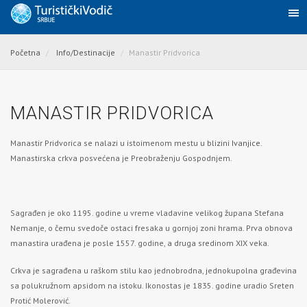
Početna
Info/Destinacije
Manastir Pridvorica
MANASTIR PRIDVORICA
Manastir Pridvorica se nalazi u istoimenom mestu u blizini
Ivanjice
.
Manastirska crkva posvećena je Preobraženju Gospodnjem.
Sagrađen je oko 1195. godine u vreme vladavine velikog župana Stefana
Nemanje, o čemu svedoče ostaci fresaka u gornjoj zoni hrama. Prva obnova
manastira urađena je posle 1557. godine,
a druga sredinom XIX veka.
Crkva je sagrađena u raškom stilu kao jednobrodna, jednokupolna građevina
sa polukružnom apsidom na istoku. Ikonostas je 1835. godine uradio Sreten
Protić Molerović.