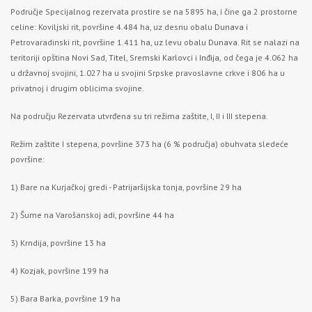
Područje Specijalnog rezervata prostire se na 5895 ha, i čine ga 2 prostorne
celine: Koviljski rit, površine 4.484 ha, uz desnu obalu
Dunava
i
Petrovaradinski rit, površine 1.411 ha, uz levu obalu
Dunava
. Rit se nalazi na
teritoriji opština
Novi Sad
,
Titel
,
Sremski Karlovci
i
Inđija,
od čega je 4.062 ha
u državnoj svojini, 1.027 ha u svojini Srpske pravoslavne crkve i 806 ha u
privatnoj i drugim oblicima svojine.
Na području Rezervata utvrđena su tri režima zaštite, I, II i III stepena.
Režim zaštite I stepena, površine 373 ha (6 % područja) obuhvata sledeće
površine:
1) Bare na Kurjačkoj gredi - Patrijaršijska tonja, površine 29 ha
2) Šume na Varošanskoj adi, površine 44 ha
3) Krndija, površine 13 ha
4) Kozjak, površine 199 ha
5) Bara Barka, površine 19 ha