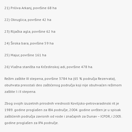
21) Priliva Arkanj, površine 68 ha
22) Okruglica, površine 42 ha
23) Rljačka agla, površine 62 ha
24) Široka bara, površine 59 ha
25) Majur, površine 161 ha
26) Vlažna staništa na Krčedinskoj adi, površine 478 ha.
Režim zaštite III stepena, površine 3784 ha (65 % područja Rezervata),
obuhvata preostali deo zaštićenog područja koji nije obuhvaćen režimom
zaštite I i II stepena.
Zbog svojih izuzetnih prirodnih vrednosti Koviljsko-petrovaradinski rit je
1989. godine proglašen za IBA područje, 2004. godine uvršten je u spisak
zaštićenih područja zavisnih od vode i značajnih za Dunav – ICPDR, i 2005.
godine proglašen za IPA područje.