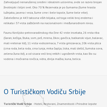
Zahvaljujući nenarušenoj sredini i idealnim uslovima, ovde se razvio brojan
životinjski i biljni svet. Oko 70 % Rezervata je po šumama (šume hrasta
lužnjaka, jasena i veza, šume crne i bele topole, šume bele vrbe).
Zabeleženo je 443 taksona viših biljaka, od toga veliki broj endema i
relikata i 37 vrsta zaštićenih na nacionalnom i međunarodnom nivou.
Faunu Koviljsko-petrovaradinskog rita čine 42 vrste insekata, 26 vrsta riba
(šaran, kečiga, štuka, som, peš, mrena, čikov, gavčica, balkanski vijun, balavac,
mali vretenar itd), 11 vrsta vodozemaca, 7 vrsta gmizavaca, 206 vrsta ptica
(crna roda, bela roda, crna lunja, mrka čaplja, liska, mali detlić, šumska sova,
zelena žuna itd), a od sisara veći broj retkih i ugroženih vrsta, kao što su
vodena i močvarna rovčica, vidra, divlja mačka, kuna, belica.
O Turističkom Vodiču Srbije
Turistički Vodič Srbije
- Hoteli, Restorani, Znamenitosti i Prirodne lepote