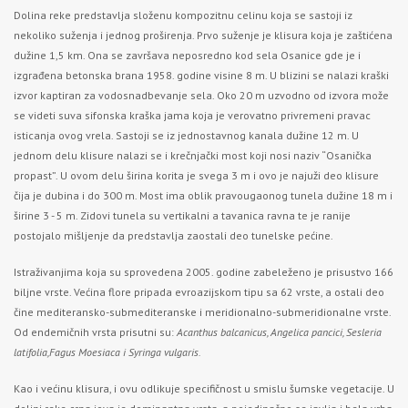
Dolina reke predstavlja složenu kompozitnu celinu koja se sastoji iz
nekoliko suženja i jednog proširenja. Prvo suženje je klisura koja je zaštićena
dužine 1,5 km. Ona se završava neposredno kod sela Osanice gde je i
izgrađena betonska brana 1958. godine visine 8 m. U blizini se nalazi kraški
izvor kaptiran za vodosnadbevanje sela. Oko 20 m uzvodno od izvora može
se videti suva sifonska kraška jama koja je verovatno privremeni pravac
isticanja ovog vrela. Sastoji se iz jednostavnog kanala dužine 12 m. U
jednom delu klisure nalazi se i krečnjački most koji nosi naziv “Osanička
propast”. U ovom delu širina korita je svega 3 m i ovo je najuži deo klisure
čija je dubina i do 300 m. Most ima oblik pravougaonog tunela dužine 18 m i
širine 3 - 5 m. Zidovi tunela su vertikalni a tavanica ravna te je ranije
postojalo mišljenje da predstavlja zaostali deo tunelske pećine.
Istraživanjima koja su sprovedena 2005. godine zabeleženo je prisustvo 166
biljne vrste. Većina flore pripada evroazijskom tipu sa 62 vrste, a ostali deo
čine mediteransko-submediteranske i meridionalno-submeridionalne vrste.
Od endemičnih vrsta prisutni su:
Acanthus balcanicus, Angelica pancici, Sesleria
latifolia,Fagus Moesiaca i Syringa vulgaris.
Kao i većinu klisura, i ovu odlikuje specifičnost u smislu šumske vegetacije. U