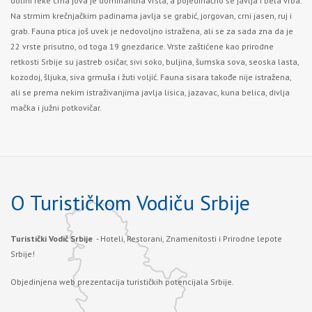
dolini reke crna jova je dominantna vrsta, a pojedinačno se javlja i bela vrba.
Na strmim krečnjačkim padinama javlja se grabić, jorgovan, crni jasen, ruj i
grab. Fauna ptica još uvek je nedovoljno istražena, ali se za sada zna da je
22 vrste prisutno, od toga 19 gnezdarice. Vrste zaštićene kao prirodne
retkosti Srbije su jastreb osičar, sivi soko, buljina, šumska sova, seoska lasta,
kozodoj, šljuka, siva grmuša i žuti voljić. Fauna sisara takođe nije istražena,
ali se prema nekim istraživanjima javlja lisica, jazavac, kuna belica, divlja
mačka i južni potkovičar.
O Turističkom Vodiču Srbije
Turistički Vodič Srbije
- Hoteli, Restorani, Znamenitosti i Prirodne lepote
Srbije!
Objedinjena web prezentacija turističkih potencijala Srbije.