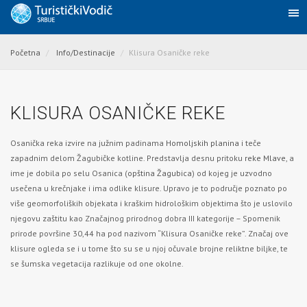
Početna
Info/Destinacije
Klisura Osaničke reke
KLISURA OSANIČKE REKE
Osanička reka izvire na južnim padinama
Homoljskih planina
i teče
zapadnim delom Žagubičke kotline. Predstavlja desnu pritoku
reke Mlave
, a
ime je dobila po selu Osanica (
opština Žagubica
) od kojeg je uzvodno
usečena u krečnjake i ima odlike klisure. Upravo je to područje poznato po
više geomorfoliških objekata i kraškim hidrološkim objektima što je uslovilo
njegovu zaštitu kao Značajnog prirodnog dobra III kategorije – Spomenik
prirode površine 30,44 ha pod nazivom “Klisura Osaničke reke”. Značaj ove
klisure ogleda se i u tome što su se u njoj očuvale brojne reliktne biljke, te
se šumska vegetacija razlikuje od one okolne.