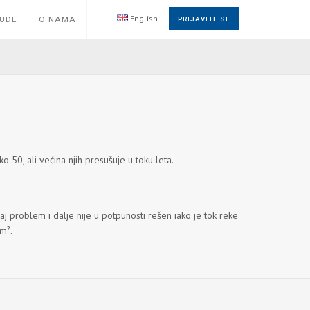
English
NUDE
O NAMA
PRIJAVITE SE
o 50, ali većina njih presušuje u toku leta.
aj problem i dalje nije u potpunosti rešen iako je tok reke
m².