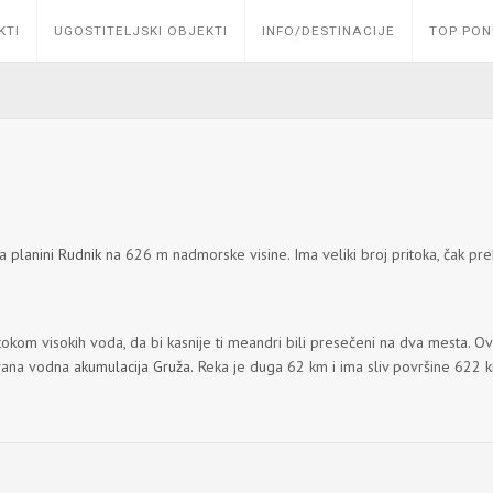
KTI
UGOSTITELJSKI OBJEKTI
INFO/DESTINACIJE
TOP PO
na
planini Rudnik
na 626 m nadmorske visine. Ima veliki broj pritoka, čak prek
tokom visokih voda, da bi kasnije ti meandri bili presečeni na dva mesta. Ov
ovana vodna
akumulacija Gruža.
Reka je duga 62 km i ima sliv površine 622 k