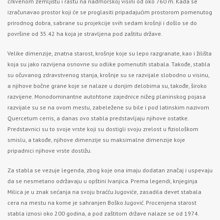
crkvenom zemljištu i rastu na nadmorskoj visini od oko 760 m. Kada se
izračunavao prostor koji će se proglasiti pripadajućim prostorom pomenutog
prirodnog dobra, sabrane su projekcije svih sedam krošnji i došlo se do
površine od 35.42 ha koja je stravljena pod zaštitu države.
Velike dimenzije, znatna starost, krošnje koje su lepo razgranate, kao i žilišta
koja su jako razvijena osnovne su odlike pomenutih stabala. Takođe, stabla
su očuvanog zdravstvenog stanja, krošnje su se razvijale slobodno u visinu,
a njihove bočne grane koje se nalaze u donjim delobima su, takođe, široko
razvijene. Monodominantne autohtone zajednice nižeg planinskog pojasa
razvijale su se na ovom mestu, zabeležene su bile i pod latinskim nazivom
Quercetum cerris, a danas ovo stabla predstavljaju njihove ostatke.
Predstavnici su to svoje vrste koji su dostigli svoju zrelost u fiziološkom
smislu, a takođe, njihove dimenzije su maksimalne dimenzije koje
pripadnici njihove vrste dostižu.
Za stabla se vezuje legenda, zbog koje ona imaju dodatan značaj i uspevaju
da se nesmetano održavaju u opštini Ivanjica. Prema legendi, knjeginja
Milica je u znak sećanja na svoju braćću Jugoviće, zasadila devet stabala
cera na mestu na kome je sahranjen Boško Jugović. Procenjena starost
stabla iznosi oko 200 godina, a pod zaštitom države nalaze se od 1974.