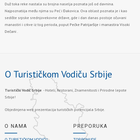
Duž toka reke nastala su brojna naselja poznata još od davnina.
Najpoznatiija među njima su Peć i Đakovica. Ova oblast poznata je i kao
sedište srpske srednjovekovne države, gde i dan danas postoje očuvani
manastiri i crkve iz tog perioda, poput
Pećke Patrijaršije
i
manastira Visoki
Dečani .
O Turističkom Vodiču Srbije
Turistički Vodič Srbije
- Hoteli, Restorani, Znamenitosti i Prirodne lepote
Srbije!
Objedinjena web prezentacija turističkih potencijala Srbije.
O NAMA
PREPORUKA
O TURISTIČKOM VODIČU
TOP PONUDE