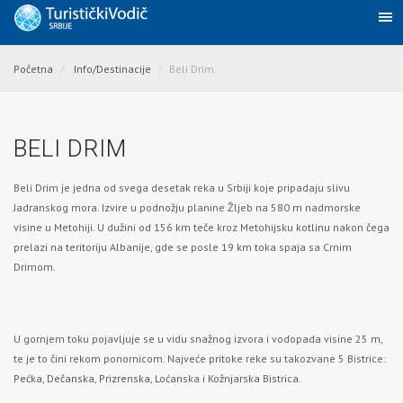
Početna
Info/Destinacije
Beli Drim
BELI DRIM
Beli Drim je jedna od svega desetak reka u Srbiji koje pripadaju slivu
Jadranskog mora. Izvire u podnožju planine Žljeb na 580 m nadmorske
visine u Metohiji. U dužini od 156 km teče kroz Metohijsku kotlinu nakon čega
prelazi na teritoriju Albanije, gde se posle 19 km toka spaja sa Crnim
Drimom.
U gornjem toku pojavljuje se u vidu snažnog izvora i vodopada visine 25 m,
te je to čini rekom ponornicom. Najveće pritoke reke su takozvane 5 Bistrice:
Pećka
,
Dečanska
,
Prizrenska
, Loćanska i Kožnjarska Bistrica.