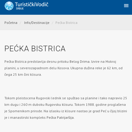
Početna
Info/Destinacije
Pećka Bistrica
PEĆKA BISTRICA
Pećka Bistrica predstavlja desnu pritoku
Belog Drima
. Izvire na Mokroj
planini, u severozapadnom delu Kosova. Ukupna dužina reke je 62 km, od
čega 25 km čini klisura.
Tokom pleistocena Rugovski lednik se spuštao sa planine i tako napravio 25
km dugu i 260 m duboku
Rugovsku klisuru
. Tokom 1988. godine proglašena
je Spomenikom prirode. Na izlasku iz klisure nastao je grad Peć u čijoj blizini
je i manastirski kompleks
Pećka Patrijaršija.