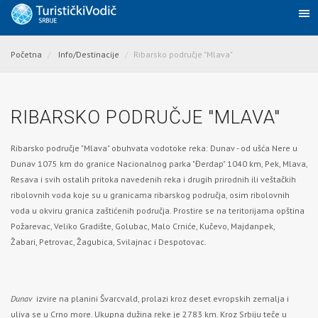
Početna
Info/Destinacije
Ribarsko područje "Mlava"
RIBARSKO PODRUČJE "MLAVA"
Ribarsko područje "Mlava" obuhvata vodotoke reka: Dunav - od ušća Nere u
Dunav 1075 km do granice Nacionalnog parka "Đerdap" 1040 km, Pek, Mlava,
Resava i svih ostalih pritoka navedenih reka i drugih prirodnih ili veštačkih
ribolovnih voda koje su u granicama ribarskog područja, osim ribolovnih
voda u okviru granica zaštićenih područja. Prostire se na teritorijama opština
Požarevac, Veliko Gradište, Golubac, Malo Crniće, Kučevo, Majdanpek,
Žabari, Petrovac, Žagubica, Svilajnac i Despotovac.
Dunav
izvire na planini Švarcvald, prolazi kroz deset evropskih zemalja i
uliva se u Crno more. Ukupna dužina reke je 2783 km. Kroz Srbiju teče u