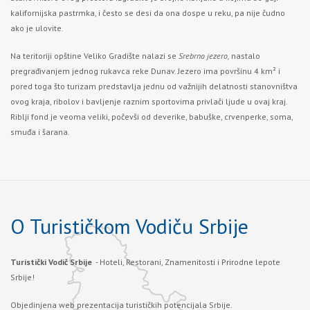
kalifornijska pastrmka, i često se desi da ona dospe u reku, pa nije čudno
ako je ulovite.
Na teritoriji opštine Veliko Gradište nalazi se
Srebrno jezero,
nastalo
pregrađivanjem jednog rukavca reke Dunav. Jezero ima površinu 4 km² i
pored toga što turizam predstavlja jednu od važnijih delatnosti stanovništva
ovog kraja, ribolov i bavljenje raznim sportovima privlači ljude u ovaj kraj.
Riblji fond je veoma veliki, počevši od deverike, babuške, crvenperke, soma,
smuđa i šarana.
O Turističkom Vodiču Srbije
Turistički Vodič Srbije
- Hoteli, Restorani, Znamenitosti i Prirodne lepote
Srbije!
Objedinjena web prezentacija turističkih potencijala Srbije.