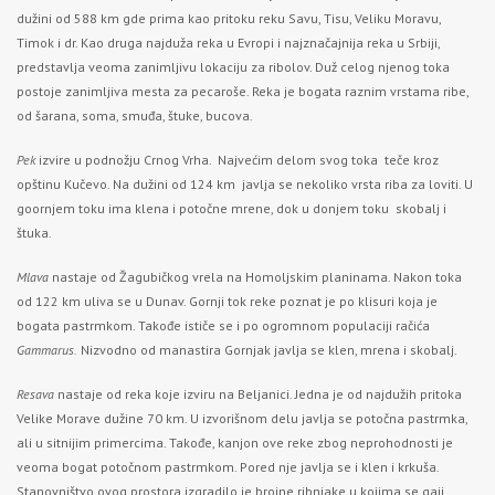
dužini od 588 km gde prima kao pritoku reku Savu, Tisu, Veliku Moravu,
Timok i dr. Kao druga najduža reka u Evropi i najznačajnija reka u Srbiji,
predstavlja veoma zanimljivu lokaciju za ribolov. Duž celog njenog toka
postoje zanimljiva mesta za pecaroše. Reka je bogata raznim vrstama ribe,
od šarana, soma, smuđa, štuke, bucova.
Pek
izvire u podnožju Crnog Vrha. Najvećim delom svog toka teče kroz
opštinu Kučevo. Na dužini od 124 km javlja se nekoliko vrsta riba za loviti. U
goornjem toku ima klena i potočne mrene, dok u donjem toku skobalj i
štuka.
Mlava
nastaje od Žagubičkog vrela na Homoljskim planinama. Nakon toka
od 122 km uliva se u Dunav. Gornji tok reke poznat je po klisuri koja je
bogata pastrmkom. Takođe ističe se i po ogromnom populaciji račića
Gammarus.
Nizvodno od manastira Gornjak javlja se klen, mrena i skobalj.
Resava
nastaje od reka koje izviru na Beljanici. Jedna je od najdužih pritoka
Velike Morave dužine 70 km. U izvorišnom delu javlja se potočna pastrmka,
ali u sitnijim primercima. Takođe, kanjon ove reke zbog neprohodnosti je
veoma bogat potočnom pastrmkom. Pored nje javlja se i klen i krkuša.
Stanovništvo ovog prostora izgradilo je brojne ribnjake u kojima se gaji