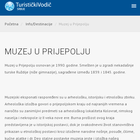
Početna
Info/Destinacije
Muzej u Prijepolju
MUZEJ U PRIJEPOLJU
Muzej u Prijepolju osnovan je 1990. godine. Smešten je u zgradi nekadašnje
turske Ruždije (niže gimnazije), sagrađene između 1839. i 1845. godine.
Muzejski eksponati raspoređeni su u arheološku, istorijsku i etnološku zbirku.
Arheološka izložba govori o prijepoljskom kraju od najranijih vremena a
naročito su zanimljivi predmeti sa arheološkog lokaliteta Kolovrat, rimskog
naselja i nekropole iz II veka nove ere. Burna prošlost ovog kraja
predstavljena je u istorijskoj postavci, dok je svakodnevni život stanovništva
prikazan u etnološkoj postavci kroz izložene narodne nošnje, posuđe, ćilime,
kućne alatke i dr. Deo stalne postavke muzeja jeste i izložba našeg