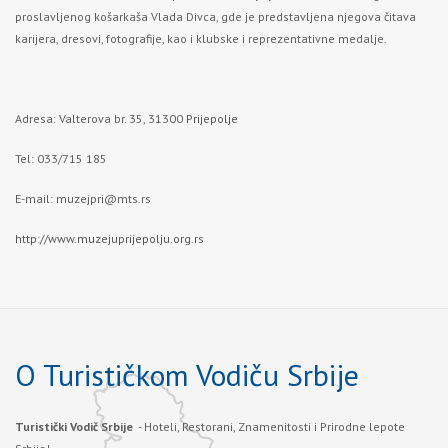
proslavljenog košarkaša Vlada Divca, gde je predstavljena njegova čitava
karijera, dresovi, fotografije, kao i klubske i reprezentativne medalje.
Adresa: Valterova br. 35, 31300
Prijepolje
Tel: 033/715 185
E-mail:
muzejpri@mts.rs
http://www.muzejuprijepolju.org.rs
O Turističkom Vodiču Srbije
Turistički Vodič Srbije
- Hoteli, Restorani, Znamenitosti i Prirodne lepote