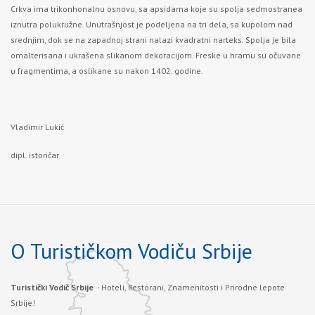
Crkva ima trikonhonalnu osnovu, sa apsidama koje su spolja sedmostrane
a
iznutra polukružne. Unutrašnjost je podeljena na tri dela, sa kupolom nad
srednjim, dok se na zapadnoj strani nalazi kvadratni narteks. Spolja je bila
omalterisana i ukrašena slikanom dekoracijom. Freske u hramu su očuvane
u fragmentima, a oslikane su nakon 1402. godine.
Vladimir Lukić
dipl. istoričar
O Turističkom Vodiču Srbije
Turistički Vodič Srbije
- Hoteli, Restorani, Znamenitosti i Prirodne lepote
Srbije!