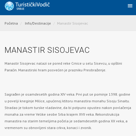
Početna
Info/Destinacije
Manastir Sisojevac
MANASTIR SISOJEVAC
Manastir Sisojevac nalazi se pored reke Crnice u selu Sisevcu, u opštini
Paraćin
. Manastirski hram posvećen je prazniku Preobraženje.
Sagrađen je osamdesetih godina XIV veka. Prvi put se pominje 1398. godine
u povelji kneginje Milice, upućenoj ktitoru manastira monahu Sisoju Sinaitu.
Stradao je tokom turske vladavine, da bi potpuno opusteo nakon povlačenja
monaha za vreme Velike seobe Srba krajem XVII veka. Rekonstrukcija
manastira na starim temeljima počela je sedamdesetih godina XX veka, a
vremenom su obnovljeni stara crkva, konaci i zvonik.