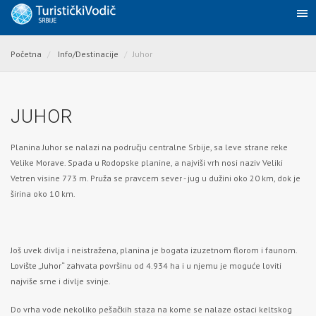
Početna
Info/Destinacije
Juhor
JUHOR
Planina Juhor se nalazi na području centralne Srbije, sa leve strane reke
Velike Morave
. Spada u Rodopske planine, a najviši vrh nosi naziv Veliki
Vetren visine 773 m. Pruža se pravcem sever - jug u dužini oko 20 km, dok je
širina oko 10 km.
Još uvek divlja i neistražena, planina je bogata izuzetnom florom i faunom.
Lovište „Juhor
“ zahvata površinu od 4.934 ha i u njemu je moguće loviti
najviše srne i divlje svinje.
Do vrha vode nekoliko pešačkih staza na kome se nalaze ostaci keltskog