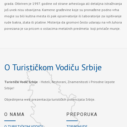
grada. Otkriven je 1997. godine od strane arheologa ali detaljna istraživanja
još uvek nisu obavljena. Kamene građevine koje su pronađene podno vrha
mogle su bili kultna mesta ili pak opservatorije ili laboratorije za ispitivanje
rude bakra, zlata ili platine. Misterija da gromovi često udaraju na vrh Juhora
povezana je sa pricom o ostacima metalnih predmeta koji privlače munje.
O Turističkom Vodiču Srbije
Turistički Vodič Srbije
- Hoteli, Restorani, Znamenitosti i Prirodne lepote
Srbije!
Objedinjena web prezentacija turističkih potencijala Srbije.
O NAMA
PREPORUKA
O TURISTIČKOM VODIČU
TOP PONUDE