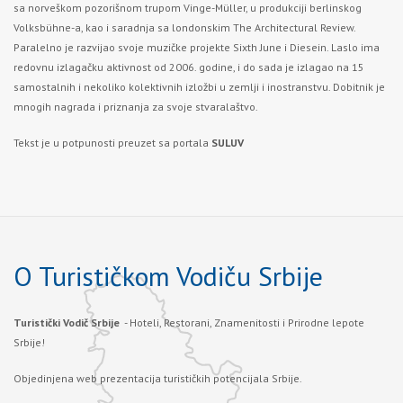
sa norveškom pozorišnom trupom Vinge-Müller, u produkciji berlinskog
Volksbühne-a, kao i saradnja sa londonskim The Architectural Review.
Paralelno je razvijao svoje muzičke projekte Sixth June i Diesein. Laslo ima
redovnu izlagačku aktivnost od 2006. godine, i do sada je izlagao na 15
samostalnih i nekoliko kolektivnih izložbi u zemlji i inostranstvu. Dobitnik je
mnogih nagrada i priznanja za svoje stvaralaštvo.
Tekst je u potpunosti preuzet sa portala
SULUV
O Turističkom Vodiču Srbije
Turistički Vodič Srbije
- Hoteli, Restorani, Znamenitosti i Prirodne lepote
Srbije!
Objedinjena web prezentacija turističkih potencijala Srbije.