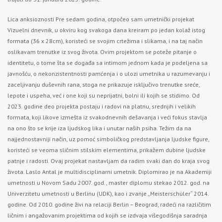
Lica anksioznosti Pre sedam godina, otpočeo sam umetnički projekat
Vizuelni dnevnik, u okviru kog svakoga dana kreiram po jedan kolaž istog
formata (36 x 28cm), koristeći se svojim crtežima i slikama, i na taj način
oslikavam trenutke iz svog života. Ovim projektom se poteže pitanje o
identitetu, o tome šta se događa sa intimom jednom kada je podeljena sa
javnošću, o nekonzistentnosti pamćenja i o ulozi umetnika u razumevanju i
zaceljivanju duševnih rana, stoga ne prikazuje isključivo trenutke sreće,
lepote i uspeha, već i one koji su neprijatni, bolni ili kojih se stidimo. Od
2023. godine deo projekta postaju i radovi na platnu, srednjih i velikih
formata, koji likove izmešta iz svakodnevnih dešavanja i veći fokus stavlja
na ono što se krije iza ljudskog lika i unutar naših psiha. Težim da na
najjednostavniji način, uz pomoć simboličkog predstavljanja ljudske figure,
koristeći se veoma sličnim stilskim elementima, prikažem dubine ljudske
patnje i radosti. Ovaj projekat nastavljam da radim svaki dan do kraja svog
života. Laslo Antal je multidisciplinarni umetnik. Diplomirao je na Akademiji
umetnosti u Novom Sadu 2007. god., master diplomu stekao 2012. god. na
Univerzitetu umetnosti u Berlinu (UDK), kao i zvanje „Meisterschüler“ 2014.
godine. Od 2010. godine živi na relaciji Berlin – Beograd, radeći na različitim
ličnim i angažovanim projektima od kojih se izdvaja višegodišnja saradnja