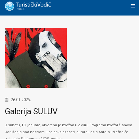
26.01.2025.
Galerija SULUV
U subotu, 18. januara, otvorena je izložba u okviru Programa izložbi članova
Udruženja pod nazivom Lica anksioznosti, autora Lasla Antala. Izložba će
trajati do 31. januara 2025. godine.