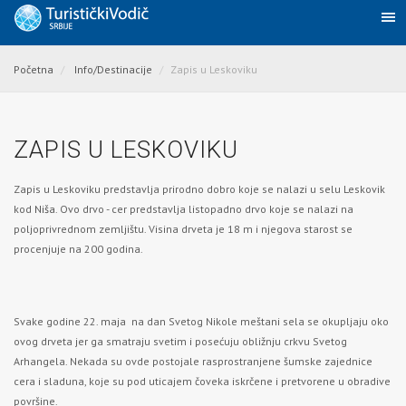
Početna
Info/Destinacije
Zapis u Leskoviku
ZAPIS U LESKOVIKU
Zapis u Leskoviku predstavlja prirodno dobro koje se nalazi u selu Leskovik
kod
Niša
. Ovo drvo - cer predstavlja listopadno drvo koje se nalazi na
poljoprivrednom zemljištu. Visina drveta je 18 m i njegova starost se
procenjuje na 200 godina.
Svake godine 22. maja na dan Svetog Nikole meštani sela se okupljaju oko
ovog drveta jer ga smatraju svetim i posećuju obližnju crkvu Svetog
Arhangela. Nekada su ovde postojale rasprostranjene šumske zajednice
cera i sladuna, koje su pod uticajem čoveka iskrčene i pretvorene u obradive
površine.