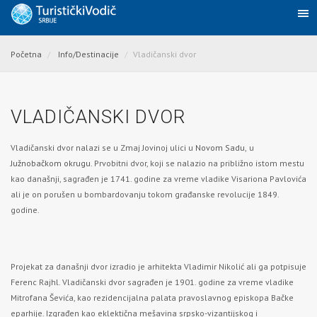
Početna
Info/Destinacije
Vladičanski dvor
VLADIČANSKI DVOR
Vladičanski dvor nalazi se u Zmaj Jovinoj ulici u
Novom Sadu,
u
Južnobačkom okrugu
. Prvobitni dvor, koji se nalazio na približno istom mestu
kao današnji, sagrađen je 1741. godine za vreme vladike Visariona Pavlovića
ali je on porušen u bombardovanju tokom građanske revolucije 1849.
godine.
Projekat za današnji dvor izradio je arhitekta Vladimir Nikolić ali ga potpisuje
Ferenc Rajhl. Vladičanski dvor sagrađen je 1901. godine za vreme vladike
Mitrofana Ševića, kao rezidencijalna palata pravoslavnog episkopa Bačke
eparhije. Izgrađen kao eklektična mešavina srpsko-vizantijskog i