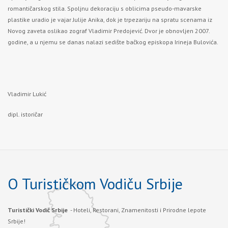
romantičarskog stila. Spoljnu dekoraciju s oblicima pseudo-mavarske
plastike uradio je vajar Julije Anika, dok je trpezariju na spratu scenama iz
Novog zaveta oslikao zograf Vladimir Predojević. Dvor je obnovljen 2007.
godine, a u njemu se danas nalazi sedište bačkog episkopa Irineja Bulovića.
Vladimir Lukić
dipl. istoričar
O Turističkom Vodiču Srbije
Turistički Vodič Srbije
- Hoteli, Restorani, Znamenitosti i Prirodne lepote
Srbije!