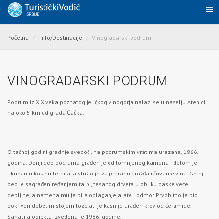
Početna
Info/Destinacije
Vinogradarski podrum
VINOGRADARSKI PODRUM
Podrum iz XIX veka poznatog jeličkog vinogorja nalazi se u naselju Atenici
na oko 5 km od grada
Čačka
.
O tačnoj godini gradnje svedoči, na podrumskim vratima urezana, 1866.
godina. Donji deo podruma građen je od lomnjenog kamena i delom je
ukupan u kosinu terena, a služio je za preradu grožđa i čuvanje vina. Gornji
deo je sagrađen ređanjem talpi, tesanog drveta u obliku daske veće
debljine, a namena mu je bila odlaganje alate i odmor. Prvobitno je bio
pokriven debelim slojem loze ali je kasnije urađen krov od ćeramide.
Sanacija objekta izvedena je 1986. godine.