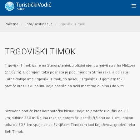
Početna
Info/Destinacije
Trgoviški Timok
TRGOVIŠKI TIMOK
Trgoviški Timok izvire na
Staroj planini
, u blizini njenog najvišeg vrha Midžora
(2.169 m). U gornjem toku poznata je pod imenom Strma reka, a od sela
Kalna dobija ime Trgoviški Timok, po naselju Trgovištu. U gornjem toku
protiče kroz usku dolinu koja dostiže na neki mestima dubinu i do 5 m.
Nizvodno protiče kroz Korenatačku klisuru, koja se proteže u dužini od 5,5
km, dubine 250 m. Dolina reke se potom širi dostižući širinu od 1 km i nakon
toka od 50,5 km spaja se sa
Svrljiškim Timokom
kod
Knjaževca,
gradeći reku
Beli Timok
.