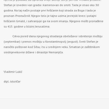
Stefan je izveden van grada i kamenovan do smrti. Tada je imao oko 30
godina. Na taj način postaje prvi hrišćanin koji strada za Boga i tada je
prozvan
Prvomučenik
. Njegov telo je tajno uzima jevrejski knez i potajni
hrišćanin Gmalil, i sahranjuje ga na svom imanju. Njegovo mošti pronađene
su 415. godine u blizini Jerusalima.
Crkva pored dana njegovog stradanja obeležava i obretenje moštiju
(septembar) i prenos moštiju u Konstantinopolj (avgust). Sveti Stefan je
naročito poštovan kod Srba, i to u srednjem veku. Smatran je zaštitnikom
srednjevekovne države i dinastije Nemanjića.
Vladimir Lukić
dipl. istoričar