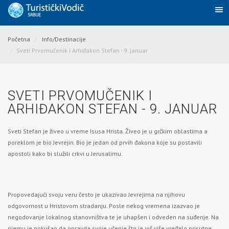
Početna
Info/Destinacije
Sveti Prvomučenik i Arhiđakon Stefan - 9. januar
SVETI PRVOMUČENIK I
ARHIĐAKON STEFAN - 9. JANUAR
Sveti Stefan je živeo u vreme Isusa Hrista. Živeo je u grčkim oblastima a
poreklom je bio Jevrejin. Bio je jedan od prvih đakona koje su postavili
apostoli kako bi služili crkvi u Jerusalimu.
Propovedajući svoju veru često je ukazivao Jevrejima na njihovu
odgovornost u Hristovom stradanju. Posle nekog vremena izazvao je
negodovanje lokalnog stanovništva te je uhapšen i odveden na suđenje. Na
njemu je pokušao da opravda svoje učenje što je još više vređalo prisutne.