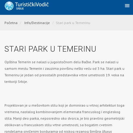
Početna
Info/Destinacije
Stari park u Temerinu
STARI PARK U TEMERINU
Opština Temerin se nalazi u jugoistočnom delu Bačke. Park se nalazi u
samom mestu
Temerin
i zauzima površinu nešto veću od 3 ha. Stari park u
Temerinu je jedan od preostalih predstavnika vrtne umetnosti 19. veka na
teritoriji Srbije.
Projektovan je u mešovitom stilu koji je dominirao u vrtnoj arhitekturi toga
vremena, nastalog kombinovanjem elemenata francuskog i engleskog
stila. Manji deo parka, neposredno oko dvorca, je bio pravilno geometrijski
oblikovan u francuskom stilu vrtne umetnosti, sa bogatim cvetnim
rondelama oivičenim bordurama od niskog rezanog šimšira (
Buxus