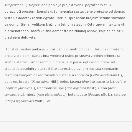
sempervrens
L.). Najveći deo parka je projektovan u pejzažnom stilu
obrazujući prostorni kompleks šume-parka sastavljene pretežno od domaćih
vrsta uz dodatak raznih egzota. Park je ispresecan brojnim šetnim stazama
sa odmorištima i velikom kružnom šetnom stazom. Od vrtno-arhitektonskih
elemenatapark sadrži kružno odmorište na zidanoj osnovi, koje se nalazi u
prednjem delu vrta.
Floristički sastav parka je u prošlosti bio znatno bogatiji. Iako osiromašen u
broju vrsta park i danas ima vrednost usled prisustva vrednih primeraka
znatne starosti i impozantnih dimenzija. U parku uglavnom preovlađuju
stabla listopadnih vrsta, različite starosti, uglavnom nastala spontanim
razmnožavanjem nekad zasađenih stabala koprivića (
Celtis occidentalis
L.),
poljskog bresta (
Ulmus minor
Mill.), belog jasena (
Fraxinus excelsior
L.), sofore
(
Sophora japonica
L.), srebrnolisne lipe (
Tilia argentea
Desf.), klena (
Acer
campestre
L.), mleča (
Acer platanoides
L.), bele topole (
Populus alba
L.), katalpe
(
Ctalpa bignonioides
Walt.) i dr.