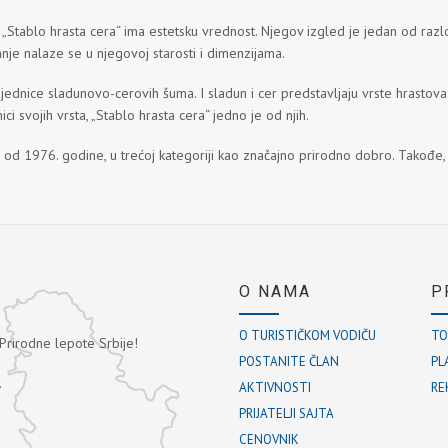
 „Stablo hrasta cera“ ima estetsku vrednost. Njegov izgled je jedan od raz
nje nalaze se u njegovoj starosti i dimenzijama.
ajednice sladunovo-cerovih šuma. I sladun i cer predstavljaju vrste hrastov
svojih vrsta, „Stablo hrasta cera“ jedno je od njih.
m od 1976. godine, u trećoj kategoriji kao značajno prirodno dobro. Takođe,
O NAMA
P
O TURISTIČKOM VODIČU
TO
 Prirodne lepote Srbije!
POSTANITE ČLAN
PL
.
AKTIVNOSTI
RE
PRIJATELJI SAJTA
CENOVNIK