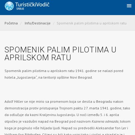
Početna
Info/Destinacije
Spomenik palim pilotima u aprilskom ratu
SPOMENIK PALIM PILOTIMA U
APRILSKOM RATU
Spomenik palim pilotima u aprilskom ratu 1941. godine se nalazi pored
hotela „Jugoslavija“, na teritoriji opštine Novi Beograd.
Adolf Hitler se nije mirio sa promenom koja se desila u
Beogradu
nakon
demonstracija protiv pristupanja Trojnom paktu 27. marta 1941. godine, tako
da odlučuje da kazni Kraljevinu Jugoslaviju. U noći između 5. i 6. aprila
otpočeo je vazdušni napad na Beograd pod nazivom
Kaznena odmazda
, tokom
koga je poginulo više hiljada ljudi. Napad su predvodili Aleksandar fon Ler i
Volfram fon Rihthofen. Ciljevi su bili kako vojni tako i civilni a stradala je i