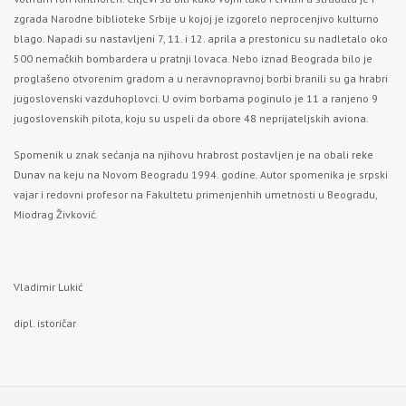
zgrada Narodne biblioteke Srbije u kojoj je izgorelo neprocenjivo kulturno
blago. Napadi su nastavljeni 7, 11. i 12. aprila a prestonicu su nadletalo oko
500 nemačkih bombardera u pratnji lovaca. Nebo iznad Beograda bilo je
proglašeno otvorenim gradom a u neravnopravnoj borbi branili su ga hrabri
jugoslovenski vazduhoplovci. U ovim borbama poginulo je 11 a ranjeno 9
jugoslovenskih pilota, koju su uspeli da obore 48 neprijateljskih aviona.
Spomenik u znak sećanja na njihovu hrabrost postavljen je na obali
reke
Dunav
na keju na Novom Beogradu 1994. godine. Autor spomenika je srpski
vajar i redovni profesor na Fakultetu primenjenhih umetnosti u Beogradu,
Miodrag Živković.
Vladimir Lukić
dipl. istoričar