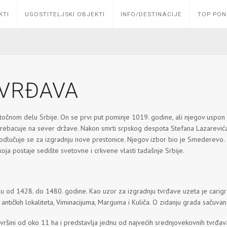
KTI
UGOSTITELJSKI OBJEKTI
INFO/DESTINACIJE
TOP PO
VRĐAVA
očnom delu Srbije. On se prvi put pominje 1019. godine, ali njegov uspon po
rebacuje na sever države. Nakon smrti srpskog despota Stefana Lazarevića
odlučuje se za izgradnju nove prestonice. Njegov izbor bio je Smederevo.
ja postaje sedište svetovne i crkvene vlasti tadašnje Srbije.
 od 1428. do 1480. godine. Kao uzor za izgradnju tvrđave uzeta je carigrad
ntičkih lokaliteta,
Viminacijuma
, Marguma i Kuliča. O zidanju grada sačuva
ovršini od oko 11 ha i predstavlja jednu od najvećih srednjovekovnih tvrđav