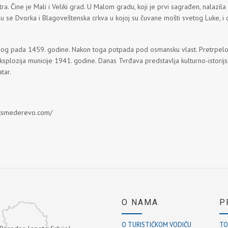
 Čine je Mali i Veliki grad. U Malom gradu, koji je prvi sagrađen, nalazila se
su se Dvorka i Blagoveštenska crkva u kojoj su čuvane mošti svetog Luke, i 
og pada 1459. godine. Nakon toga potpada pod osmansku vlast. Pretrpelo
plozija municije 1941. godine. Danas Tvrđava predstavlja kulturno-istorijsko
tar.
sitsmederevo.com/
O NAMA
P
O TURISTIČKOM VODIČU
TO