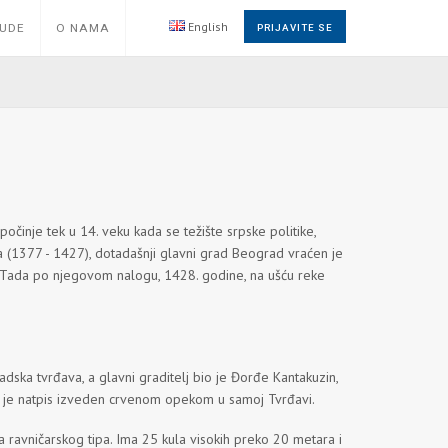
English
NUDE
O NAMA
PRIJAVITE SE
činje tek u 14. veku kada se težište srpske politike,
 (1377 - 1427), dotadašnji glavni grad Beograd vraćen je
 Tada po njegovom nalogu, 1428. godine, na ušću reke
ska tvrđava, a glavni graditelj bio je Đorđe Kantakuzin,
n je natpis izveden crvenom opekom u samoj Tvrđavi.
a ravničarskog tipa. Ima 25 kula visokih preko 20 metara i