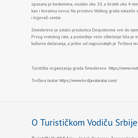
opasana je bedemima, visokim oko 10, a širokih oko 4 metra.
kao i kovanica novca. Na prostoru Velikog grada nalazile 
i trgovači centar.
Smederevo je ostalo prestonica Despotovine sve do njen
Prvog svetskog rata, a poslednje veće oštećenje bila je eks
kulturna dešavanja, a jedno od najpoznatijih je Tvrđava tea
Turistička organizacija grada Smedereva
https://www.vi
Tvrđava teatar
https://www.tvrdjavateatar.com/
O Turističkom Vodiču Srbije