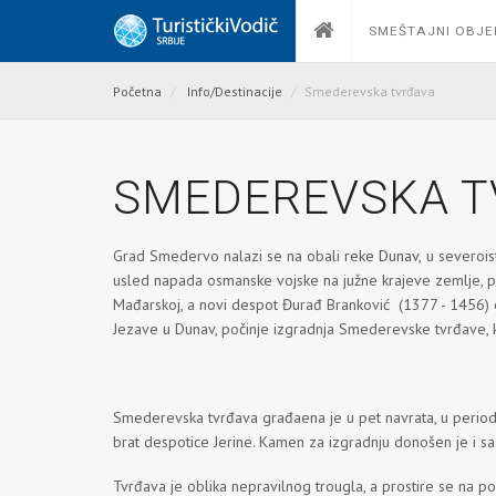
SMEŠTAJNI OBJE
Početna
Info/Destinacije
Smederevska tvrđava
SMEDEREVSKA T
Grad Smedervo nalazi se na obali
reke Dunav,
u severoist
usled napada osmanske vojske na južne krajeve zemlje, p
Mađarskoj, a novi despot Đurađ Branković (1377 - 1456) 
Jezave u Dunav, počinje izgradnja Smederevske tvrđave, ko
Smederevska tvrđava građaena je u pet navrata, u periodu
brat despotice Jerine. Kamen za izgradnju donošen je i sa a
Tvrđava je oblika nepravilnog trougla, a prostire se na p