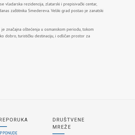
 vladarska rezidencija, zlatarski i prepisivački centar,
danas zaštitnika Smedereva. Veliki grad postao je zanatski
 je značajna oštećenja u osmanskom periodu, tokom
 dobro, turističku destinaciju, i odličan prostor za
REPORUKA
DRUŠTVENE
MREŽE
P PONUDE