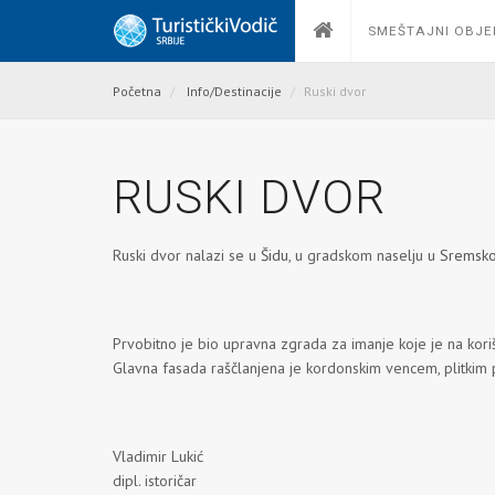
SMEŠTAJNI OBJE
Početna
Info/Destinacije
Ruski dvor
RUSKI DVOR
Ruski dvor nalazi se u
Šidu
, u gradskom naselju u
Sremsko
Prvobitno je bio upravna zgrada za imanje koje je na kori
Glavna fasada raščlanjena je kordonskim vencem, plitkim p
Vladimir Lukić
dipl. istoričar