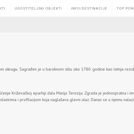
KTI
UGOSTITELJSKI OBJEKTI
INFO/DESTINACIJE
TOP PO
m okrugu.
Sagrađen je u baroknom stilu oko 1780. godine kao letnja reziden
šćenje Križevačkoj eparhiji dala Marija Terezija. Zgrada je jednospratna i 
ilastrima i profilacijom koja naglašava glavni ulaz. Danas se u njemu nalaz