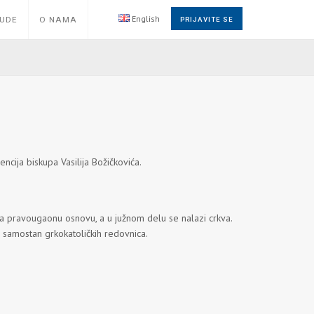
English
NUDE
O NAMA
PRIJAVITE SE
cija biskupa Vasilija Božičkovića.
ima pravougaonu osnovu, a u južnom delu se nalazi crkva.
i samostan grkokatoličkih redovnica.