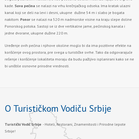
kade.
Suva pećina
se nalazi na vrhu krečnjačkog odseka. Ima kratak ulazni
kanal koji se deli na levi i desni, ukupne dužine 54 m i slabo je bogata
nakitom.
Ponor
se nalazi na 520 m nadmorske visine na kraju slepe doline
Ponorskog potoka. Sastoji se iz dve vertikalne jame, pećinskog kanala i
jedne dvorane, ukupne dužine 220 m.
Uređenje ovih pećina i njihove okoline moglo bi da ima pozitivne efekte na
korišćenje ovog prostora, pre svega u turističke svrhe. Tako da odgovarajuće
rešenje i korišćenje lokaliteta moraju da budu pažljivo isplanirani kako se ne
bi uništile osnovne prirodne vrednosti.
O Turističkom Vodiču Srbije
Turistički Vodič Srbije
- Hoteli, Restorani, Znamenitosti i Prirodne lepote
Srbije!