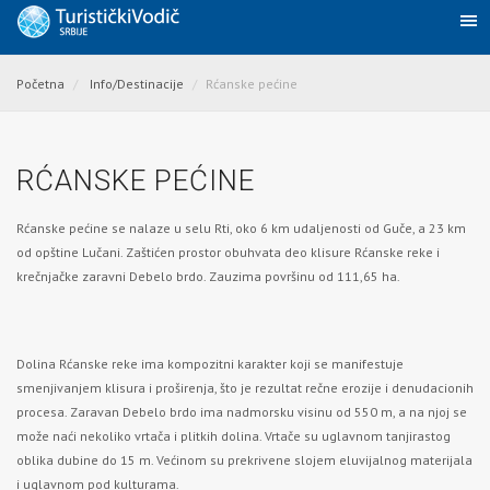
Početna
Info/Destinacije
Rćanske pećine
RĆANSKE PEĆINE
Rćanske pećine se nalaze u selu Rti, oko 6 km udaljenosti od Guče, a 23 km
od opštine Lučani. Zaštićen prostor obuhvata deo klisure Rćanske reke i
krečnjačke zaravni Debelo brdo. Zauzima površinu od 111,65 ha.
Dolina Rćanske reke ima kompozitni karakter koji se manifestuje
smenjivanjem klisura i proširenja, što je rezultat rečne erozije i denudacionih
procesa. Zaravan Debelo brdo ima nadmorsku visinu od 550 m, a na njoj se
može naći nekoliko vrtača i plitkih dolina. Vrtače su uglavnom tanjirastog
oblika dubine do 15 m. Većinom su prekrivene slojem eluvijalnog materijala
i uglavnom pod kulturama.