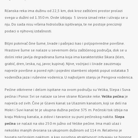
Rćanska reka ima dužinu od 22,5 km, dok kroz zaštićeni prostor prolazi
svega u dužini od 1.350 m. Ovde izbijaju 5 izvora iznad reke i ulivaju se u
nju. Do sada nisu vršena hidrološka ispitivanja, te ne postoje precizniji
podaci o njihovoj izdašnosti.
Biljni pokrivač čine šume, livade i pašnjaci kao i poljoprivredne površine.
Hrastove šume se nalaze u severnom delu zaštićenog područja, dok se u
dolini reke javlja degradirana šuma koja ima karakteristike šikara (klen,
grabić, dren, leska, ruj, javor, kupina). Njive, voćnjaci i livade zauzimaju
najveće površine a pored njih i pojedini stambeni objekti poput ostataka 3
vodenička jaza i ruševine vodenica. U najboljem stanju je Pengova vodenica.
Pećine otkrivene i delom ispitane na ovom području su Velika, Slepa i Suva
pećina i Ponor. Svi se nalaze sa leve strane Rćanske reke.
Velika pećina
je
najveća od svih. Čine je Glavni kanal sa Ulaznim kanalom, koji se deli na
Mokri i Suvi kanal te je ukupna dužina pećine 375 m. Pećinski tok izbija na
kraju Mokrog kanala, a zidovi i tavanice su puni pećinskog nakita.
Slepa
pećina
se nalazi na oko 250 m južno od Velike pećine. Ima mali ulaz i
nekoliko manjih dvorana sa ukupnom dužinom od 114 m. Relativno je
bogata pećinskim nakitom, a kao posebna atraktivnost izdvajaju se bigrene