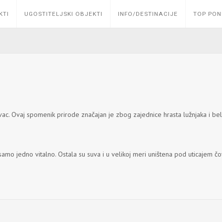
KTI
UGOSTITELJSKI OBJEKTI
INFO/DESTINACIJE
TOP PO
evac. Ovaj spomenik prirode značajan je zbog zajednice hrasta lužnjaka i be
samo jedno vitalno. Ostala su suva i u velikoj meri uništena pod uticajem č