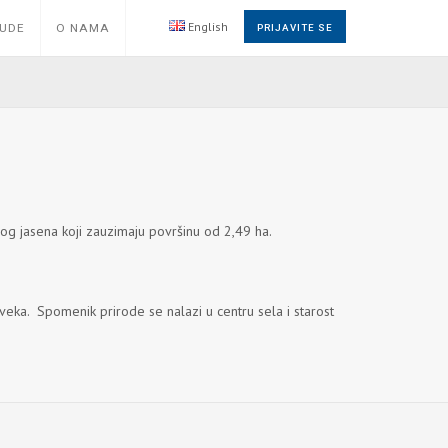
English
NUDE
O NAMA
PRIJAVITE SE
log jasena koji zauzimaju površinu od 2,49 ha.
oveka. Spomenik prirode se nalazi u centru sela i starost