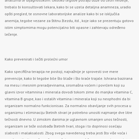
analizma te dijagnostikom. Ukoliko tegobe potraju duže od četiri nedelje,
trebalo bi konsultovati lekara, kako bi se uzela detaljna anamneza, uradio
opšti pregled, te osnovne laboratorijske analize kako bi se isključila
anemija, tegobe vezane za štitnu žlezdu, itd., koje iako se prezentuju gotovo
istim simptomima mogu potencijalno biti opasne i zahtevaju određeno
lečenje.
Kako prevenirati i lečiti prolećni umor
Kako specifična terapija ne postoji, najvažnije je sprovesti sve mere
prevencije, kako bi tegobe bile što blaže i što kraće trajale. Ishrana bazirana
na mesu i mesnim preradjevinama, siromašna voćem i povrćem koji su
glavni izvor vitamnina i minerala dovodi tokom zime do manjka vitamina C,
vitamina B grupe, kao i ostalih vitamina i minerala koji su neophodni da bi
organizam normalno funkcionisao. Za normalno obavljanje svih procesa u
organizmu i eliminaciju štetnih stvari je potrebno unositi najmanje dve litre
tečnosti dnevno. U zimskim danima je uglavnom smanjen unos tečnosti,
organizam se teže oslobađa štetnih tvari, stoga i to doprinosi osećaju
slabosti i malaksalosti. Zbog svega navedenog treba jesti što više voća i