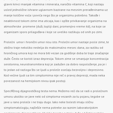
glavni krivci manjak vitamina i minerala, naročito vitamina C, koji nastaju
usled jednolične ishrane uglavnom bazirane na mesnim prerađevinama uz
manje količine voća i povrća nego što je organizmu potrebno. Takođe i
neaktivnost tokom zime ima uticaja, kao i opšte privikavanje organizma na
atmosferske promene (duži, topliji dani, promenjivo vreme itd), na koje se
organizam sporo prilagođava i koje se uveliko razlikuju od onih po zimi.
Prolećni umor i hronični umor nisu isto. Prolećni umor nastaje posle zime, te
obično traje nekoliko nedelja do maksimalno mesec dana, za razliku od
hroničnog umora koji ne mora biti vezan za godišnje doba te traje značajnije
duže. Često se koristi izraz depresija. Tokom zime se smanjuje koncentracija
serotonina, neurotransmitera koji je zadužen za dobro raspoloženje, pa je i
to jedan od razloga što se ljudi u proleće osećaju bezvoljno i depresivno.
Kod većine ljudi sa tim simptomima nije reč o pravoj depresiji, mada neka
povezanost na hemijskom nivou ipak postoji.
Specifičnog dijagnostičkog testa nema. Možemo reći da se radi o prolećnom
umoru ukoliko se jave neki od simptoma vezanih za tu pojavu, tegobe se
jave u rano proleće i ne traju dugo. Iako neke bolesti imaju sličnu
simptomatologiju, najčešće nema potrebe za raznim laboratorijskim