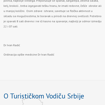
povrća, najbolje svežega. Preporučuje se spanać, šargarepa, zelena salata,
kelj, brokoli…treba izgegavati tešku hranu, te imati redovne, češće obroke ali
u manjoj količini. Osim zdrave ishrane, savetuje se fizička aktivnost u
skladu sa mogućnostima, te boravak u prirodi na dnevnoj svetlosti. Potrebno
je spavati 8 sati dnevno i ne ići kasno na spavanje, najbolji je odmor izmedju
22 i 07 sati.
Dr Ivan Radić
Ordinacija opšte medicine Dr Ivan Radić
O Turističkom Vodiču Srbije