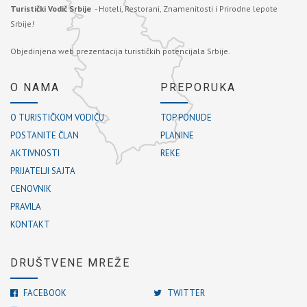
Turistički Vodič Srbije
- Hoteli, Restorani, Znamenitosti i Prirodne lepote
Srbije!
Objedinjena web prezentacija turističkih potencijala Srbije.
O NAMA
PREPORUKA
O TURISTIČKOM VODIČU
TOP PONUDE
POSTANITE ČLAN
PLANINE
AKTIVNOSTI
REKE
PRIJATELJI SAJTA
CENOVNIK
PRAVILA
KONTAKT
DRUŠTVENE MREŽE
FACEBOOK
TWITTER