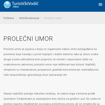
Početna
Info/Destinacije
Prolećni umor
PROLEĆNI UMOR
Prolećni umor je pojava u kojoj se organizam nakon zime prilagođava na
promene koje nastaju s prvim toplijim i dužim danima. Iako je skoro svaka
druga osoba zahvaćena tom pojavom, te remeti i nepovoljno utiče na
svakodnevnu aktivnost, prolećni umor nije definisan kao bolest. Najčešći
simptomi su malaksalost, pospanost, gubitak koncentracije, razdražljivost,
loše raspoloženje, glavobolja, brzo zamaranje itd.
Stanje najčešće potraje nekoliko nedelja, te nakon toga vremena prođe
spontano. Podjednako je zastupljeno bez obzira na godine i pol. Do sada ne
postoji sigurno objašnjenje za pojavu prolećnog umora, ali se smatra da su