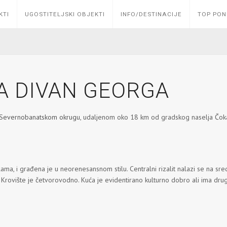
KTI
UGOSTITELJSKI OBJEKTI
INFO/DESTINACIJE
TOP PO
A DIVAN GEORGA
Severnobanatskom okrugu
, udaljenom oko 18 km od gradskog naselja Čoka
a, i građena je u neorenesansnom stilu. Centralni rizalit nalazi se na sre
 Krovište je četvorovodno. Kuća je evidentirano kulturno dobro ali ima dru