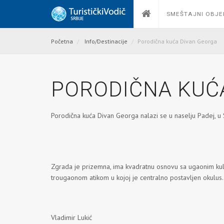
SMEŠTAJNI OBJE
Početna
Info/Destinacije
Porodična kuća Divan Georga
PORODIČNA KUĆ
Porodična kuća Divan Georga nalazi se u naselju Padej, u
Zgrada je prizemna, ima kvadratnu osnovu sa ugaonim kulam
trougaonom atikom u kojoj je centralno postavljen okulus.
Vladimir Lukić