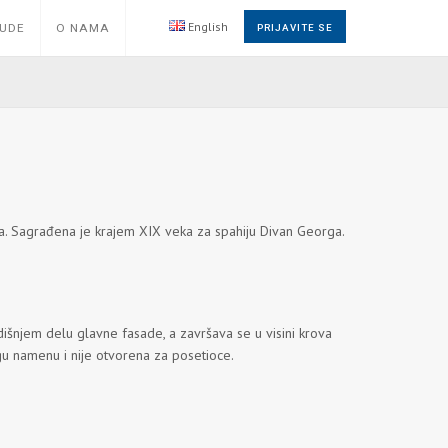
English
NUDE
O NAMA
PRIJAVITE SE
. Sagrađena je krajem XIX veka za spahiju Divan Georga.
dišnjem delu glavne fasade, a završava se u visini krova
gu namenu i nije otvorena za posetioce.