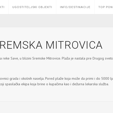
KTI
UGOSTITELJSKI OBJEKTI
INFO/DESTINACIJE
TOP PO
 SREMSKA MITROVICA
a reke Save, u blizini Sremske Mitrovice. Plaža je nastala pre Drugog svets
ovnici grada i okolnih naselja. Pored plaže koja može da primi i do 5000 lju
toji spasilačka ekipa koja brine o kupačima kao i dežurna lekarska služba.