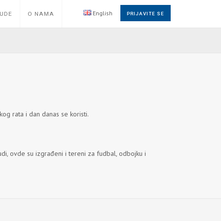
English
NUDE
O NAMA
PRIJAVITE SE
kog rata i dan danas se koristi.
di, ovde su izgrađeni i tereni za fudbal, odbojku i