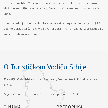
odnosi se na lišće. Vodi poreklo iz Zapadne EvropeiI uspeva na dubokom i
vlažnom zemljištu, lako se prilagođava uslovima sredine i brzorastuća je
vrsta.
U neposrednoj blizini stabla platana nalazi se i zgrada gimnazije iz 1927.
godine, zgrada Opštine, crkva Sv. Arhangela Mihaila i Gavrila iz 1852. godine
kao i biblioteka Vuk Karadžić.
O Turističkom Vodiču Srbije
Turistički Vodič Srbije
- Hoteli, Restorani, Znamenitosti i Prirodne lepote
Srbije!
Objedinjena web prezentacija turističkih potencijala Srbije.
O NAMA
PREPORUKA