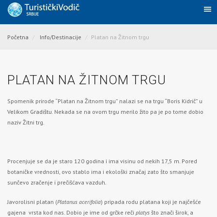
Početna
Info/Destinacije
Platan na Žitnom trgu
PLATAN NA ŽITNOM TRGU
Spomenik prirode “Platan na Žitnom trgu” nalazi se na trgu “Boris Kidrič” u
Velikom Gradištu
. Nekada se na ovom trgu merilo žito pa je po tome dobio
naziv Žitni trg.
Procenjuje se da je staro 120 godina i ima visinu od nekih 17,5 m. Pored
botaničke vrednosti, ovo stablo ima i ekološki značaj zato što smanjuje
sunčevo zračenje i prečišćava vazduh.
Javorolisni platan (
Platanus acerifolia
) pripada rodu platana koji je najčešće
gajena vrsta kod nas. Dobio je ime od grčke reči
platys
što znači širok, a