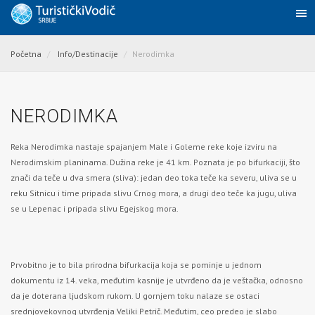
Početna
Info/Destinacije
Nerodimka
NERODIMKA
Reka Nerodimka nastaje spajanjem Male i Goleme reke koje izviru na
Nerodimskim planinama. Dužina reke je 41 km. Poznata je po bifurkaciji, što
znači da teče u dva smera (sliva): jedan deo toka teče ka severu, uliva se u
reku Sitnicu
i time pripada slivu Crnog mora, a drugi deo teče ka jugu, uliva
se u
Lepenac
i pripada slivu Egejskog mora.
Prvobitno je to bila prirodna bifurkacija koja se pominje u jednom
dokumentu iz 14. veka, međutim kasnije je utvrđeno da je veštačka, odnosno
da je doterana ljudskom rukom. U gornjem toku nalaze se ostaci
srednjovekovnog utvrđenja
Veliki Petrič
. Međutim, ceo predeo je slabo