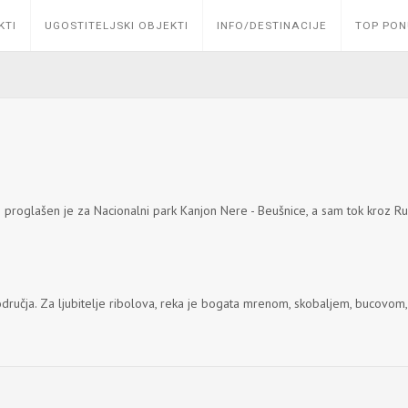
KTI
UGOSTITELJSKI OBJEKTI
INFO/DESTINACIJE
TOP PO
o proglašen je za Nacionalni park Kanjon Nere - Beušnice, a sam tok kroz R
odručja. Za ljubitelje ribolova, reka je bogata mrenom, skobaljem, bucov