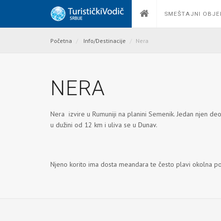
SMEŠTAJNI OBJE
Početna
Info/Destinacije
Nera
NERA
Nera izvire u Rumuniji na planini Semenik. Jedan njen de
u dužini od 12 km i uliva se u
Dunav.
Njeno korito ima dosta meandara te često plavi okolna p