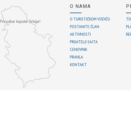
O NAMA
P
O TURISTIČKOM VODIČU
TO
 Prirodne lepote Srbije!
POSTANITE ČLAN
PL
.
AKTIVNOSTI
RE
PRIJATELJI SAJTA
CENOVNIK
PRAVILA
KONTAKT