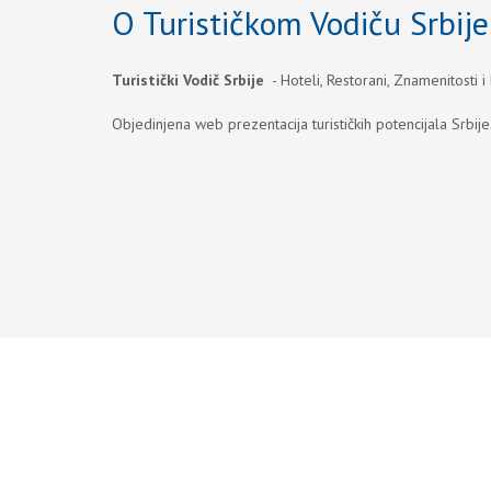
O Turističkom Vodiču Srbije
Turistički Vodič Srbije
- Hoteli, Restorani, Znamenitosti i
Objedinjena web prezentacija turističkih potencijala Srbije