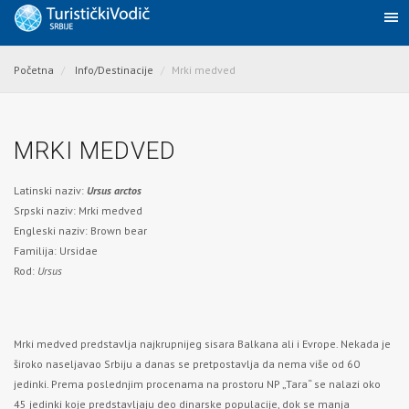
Početna
Info/Destinacije
Mrki medved
MRKI MEDVED
Latinski naziv:
Ursus arctos
Srpski naziv: Mrki medved
Engleski naziv: Brown bear
Familija: Ursidae
Rod:
Ursus
Mrki medved predstavlja najkrupnijeg sisara Balkana ali i Evrope. Nekada je
široko naseljavao Srbiju a danas se pretpostavlja da nema više od 60
jedinki. Prema poslednjim procenama na prostoru NP „Tara“ se nalazi oko
45 jedinki koje predstavljaju deo dinarske populacije, dok se manja