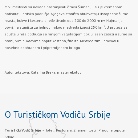
Mrki medvedi su nekada nastanjivali čitavu Šumadiju ali je vremenom
potisnut u brdska područja. Njegova staništa obuhvataju listopadne šume
hrasta, bukve i kestena a ređe livade ode 200 do 2000 m nv. Najmanja
površina staništa za jednog mrkog medveda iznosi 250 km². U proleće se
spušta u niža područja sa ranijom vegetacijom dok u jesen zalazi u šume sa
hranljivim plodovima poput kestena, žira itd. Medved zimu provodi u
posebno odabranom i pripremljenom brlogu.
Autor tekstova: Katarina Breka, master ekolog
O Turističkom Vodiču Srbije
Turistički Vodič Srbije
- Hoteli, Restorani, Znamenitosti i Prirodne lepote
Srbije!