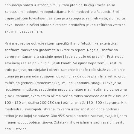
populacija nalazi u istočnoj Srbiji (Stara planina, Kučaj) i meša se sa
karpatskim i rodopskim populacijama. Mrki medved je u Republici Srbiji
trajno zaštićen lovostajem, svrstan je u kategoriju ranjivih vrsta, a u nacrtu
nove Uredbe o zaštiti prirodnih retkosti predložen je kao zaštićena vrsta sa
aktivnim gazdovanjem.
Mrki medved se odlikuje nizom specifičnih morfoloških karakteristika:
snažnom-masivnom građom tela i kratkim repom. Noge su snažne sa
ogromnim šapama, a stražnje noge i šape su duže od prednjih. Prsti nogu
završavaju se sa po 5 dugih i jakih kandži. Sa njima kopa zemlju, rastura
trule panjeve, mravinjake i okreće kamenje. Kandže ređe služe za ubijanje
plena jer je sam udarac šapom dovoljno jak da ubije plen. Ima veliku grbu
mišića na grebenu (ramenima) koji mu daju dodatnu snagu. Glava je sa
izduženom njuškom, zaobljenim proporcionalno malim ušima u odnosu na
glavu i tamnim, skoro crnim očima. Većina mrkih medveda dostiže visinu od
100 – 120 cm, dužinu 200 -250 cm i težinu između 130 i 300 kilograma. Mrki
medvedi su svaštojedi. Ishrana im varira u zavisnosti od doba godine i
teritorije na kojoj se nalaze. Oko 95% svojih potreba zadovoljavaju biljnom
hranom poput bobica i žirova. Ostatak njihove ishrane sačinjavaju insekti,
riba ili strvine.