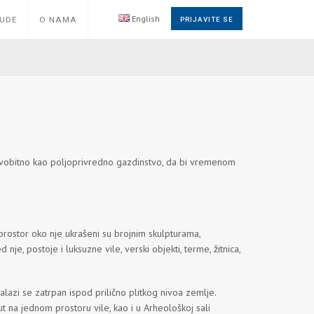
English
NUDE
O NAMA
PRIJAVITE SE
Prvobitno kao poljoprivredno gazdinstvo, da bi vremenom
 prostor oko nje ukrašeni su brojnim skulpturama,
nje, postoje i luksuzne vile, verski objekti, terme, žitnica,
azi se zatrpan ispod prilično plitkog nivoa zemlje.
 na jednom prostoru vile, kao i u Arheološkoj sali