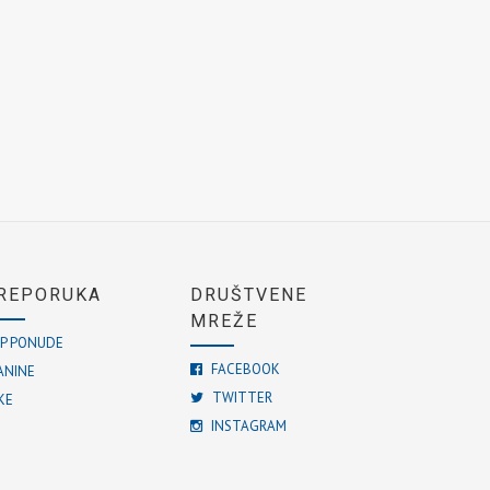
REPORUKA
DRUŠTVENE
MREŽE
P PONUDE
FACEBOOK
ANINE
TWITTER
KE
INSTAGRAM