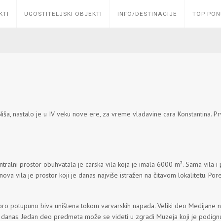
KTI
UGOSTITELJSKI OBJEKTI
INFO/DESTINACIJE
TOP PO
Niša
, nastalo je u IV veku nove ere, za vreme vladavine cara Konstantina. 
tralni prostor obuhvatala je carska vila koja je imala 6000 m². Sama vila i
a vila je prostor koji je danas najviše istražen na čitavom lokalitetu. Pored 
ro potupuno biva uništena tokom varvarskih napada. Veliki deo Medijane nal
 danas. Jedan deo predmeta može se videti u zgradi Muzeja koji je podignut