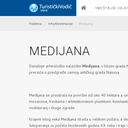
SMEŠTAJNI OBJE
Početna
Info/Destinacije
Medijana
MEDIJANA
Današnje arheološko nalazište
Medijana
, u blizini
grada 
prerasla u predgrađe samog antičkog grada Naisusa.
Medijana se prostirala na površini od oko 40 hektara a cen
mozaicima, freskama i arhitektonskom plastikom. Konstantinov
vodotoranj i druge zgrade.
Krajem istog veka Medijana strada u velikom požaru, a sko
Iskopavanja su počela šezdesetih godina XX veka i traju i