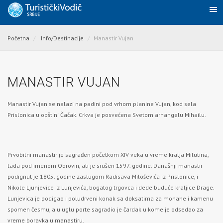
Početna
Info/Destinacije
Manastir Vujan
MANASTIR VUJAN
Manastir Vujan se nalazi na padini pod vrhom planine Vujan, kod sela
Prislonica u opštini
Čačak
. Crkva je posvećena Svetom arhangelu Mihailu.
Prvobitni manastir je sagrađen početkom XIV veka u vreme kralja Milutina,
tada pod imenom Obrovin, ali je srušen 1597. godine. Današnji manastir
podignut je 1805. godine zaslugom Radisava Miloševića iz Prislonice, i
Nikole Ljunjevice iz Lunjevića, bogatog trgovca i dede buduće kraljice Drage.
Lunjevica je podigao i poludrveni konak sa doksatima za monahe i kamenu
spomen česmu, a u uglu porte sagradio je čardak u kome je odsedao za
vreme boravka u manastiru.