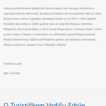
Crkva je jednobrodna građevina. Nema kupolu već okruglu zvonik kulu
neproporcijalnih dimenzija. Spolja je prizidana drvena priprata. Iako je crkva
živopisana u vreme izgradnje današnje freske su iz 1939. i 1943. godine.
Prvobitni ikonostas iz 1808. godine delo je zografa Stojana i Jeremije
Mihajlović, ali je premešten u crkvu Svete Bogorodice u Gornjoj Trepči i samo
je deo ostao u Vujanu. U manastiru su sahranjeni Lazar Mutap (vojvoda
Miloša Obrenovića), Hadži Josif Milošević (jedan od starešina manastira),
Nikola Lunjevica i njegovi unuci Nikodije i Nikola.
Vladimir Lukić
dipl. istoričar
O Turističkom Vodiču Srbije